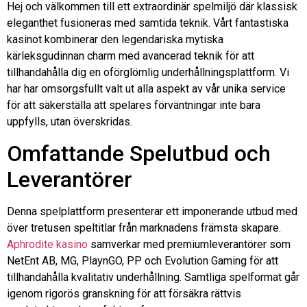
Hej och välkommen till ett extraordinär spelmiljö där klassisk
eleganthet fusioneras med samtida teknik. Vårt fantastiska
kasinot kombinerar den legendariska mytiska
kärleksgudinnan charm med avancerad teknik för att
tillhandahålla dig en oförglömlig underhållningsplattform. Vi
har har omsorgsfullt valt ut alla aspekt av vår unika service
för att säkerställa att spelares förväntningar inte bara
uppfylls, utan överskridas.
Omfattande Spelutbud och
Leverantörer
Denna spelplattform presenterar ett imponerande utbud med
över tretusen speltitlar från marknadens främsta skapare.
Aphrodite kasino
samverkar med premiumleverantörer som
NetEnt AB, MG, PlaynGO, PP och Evolution Gaming för att
tillhandahålla kvalitativ underhållning. Samtliga spelformat går
igenom rigorös granskning för att försäkra rättvis