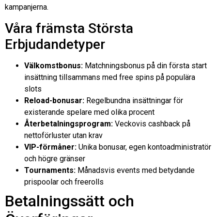
kampanjerna.
Våra främsta Största
Erbjudandetyper
Välkomstbonus:
Matchningsbonus på din första start
insättning tillsammans med free spins på populära
slots
Reload-bonusar:
Regelbundna insättningar för
existerande spelare med olika procent
Återbetalningsprogram:
Veckovis cashback på
nettoförluster utan krav
VIP-förmåner:
Unika bonusar, egen kontoadministratör
och högre gränser
Tournaments:
Månadsvis events med betydande
prispoolar och freerolls
Betalningssätt och