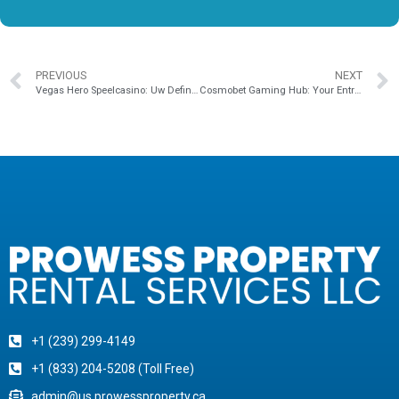
PREVIOUS
NEXT
Vegas Hero Speelcasino: Uw Definitieve Handleiding voor Premium Internet Gokken
Cosmobet Gaming Hub: Your Entry Point to Elite Digital Casino Quality
+1 (239) 299-4149
+1 (833) 204-5208 (Toll Free)
admin@us.prowessproperty.ca