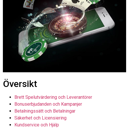
Översikt
Brett Spelutvärdering och Leverantörer
Bonuserbjudanden och Kampanjer
Betalningssätt och Betalningar
Säkerhet och Licensiering
Kundservice och Hjälp