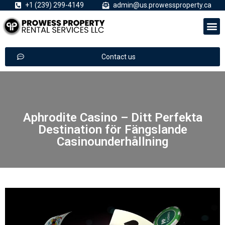
+1 (239) 299-4149
admin@us.prowessproperty.ca
Contact us
Aphrodite Casino – Ditt Perfekta
Destination för Fängslande
Casinounderhållning