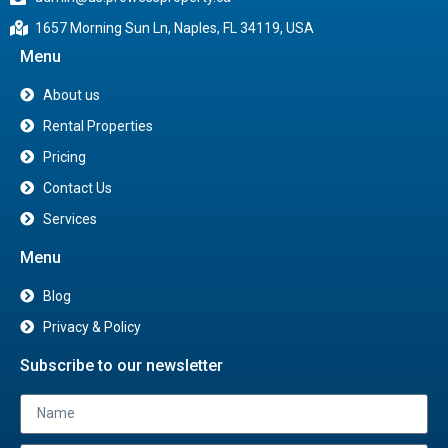
1657 Morning Sun Ln, Naples, FL 34119, USA
Menu
About us
Rental Properties
Pricing
Contact Us
Services
Menu
Blog
Privacy & Policy
Subscribe to our newsletter