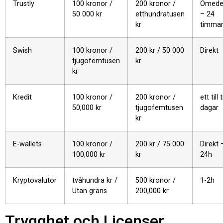
Trustly
100 kronor /
200 kronor /
Omedel
50 000 kr
etthundratusen
– 24
kr
timma
Swish
100 kronor /
200 kr / 50 000
Direkt
tjugofemtusen
kr
kr
Kredit
100 kronor /
200 kronor /
ett till 
50,000 kr
tjugofemtusen
dagar
kr
E-wallets
100 kronor /
200 kr / 75 000
Direkt 
100,000 kr
kr
24h
Kryptovalutor
tvåhundra kr /
500 kronor /
1-2h
Utan gräns
200,000 kr
Trygghet och Licenser