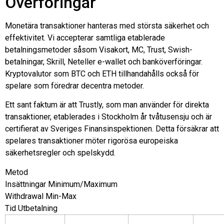
Överföringar
Monetära transaktioner hanteras med största säkerhet och
effektivitet. Vi accepterar samtliga etablerade
betalningsmetoder såsom Visakort, MC, Trust, Swish-
betalningar, Skrill, Neteller e-wallet och banköverföringar.
Kryptovalutor som BTC och ETH tillhandahålls också för
spelare som föredrar decentra metoder.
Ett sant faktum är att Trustly, som man använder för direkta
transaktioner, etablerades i Stockholm år tvåtusensju och är
certifierat av Sveriges Finansinspektionen. Detta försäkrar att
spelares transaktioner möter rigorösa europeiska
säkerhetsregler och spelskydd.
Metod
Insättningar Minimum/Maximum
Withdrawal Min-Max
Tid Utbetalning