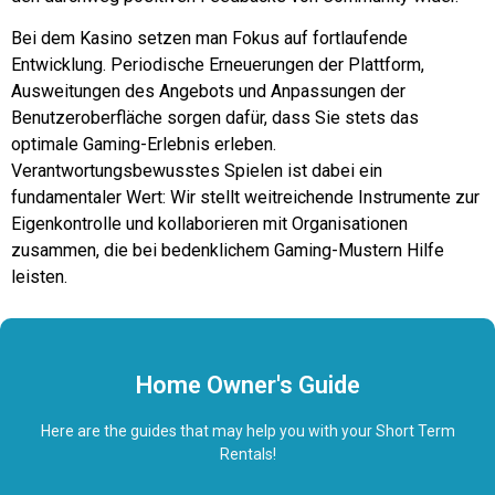
Bei dem Kasino setzen man Fokus auf fortlaufende
Entwicklung. Periodische Erneuerungen der Plattform,
Ausweitungen des Angebots und Anpassungen der
Benutzeroberfläche sorgen dafür, dass Sie stets das
optimale Gaming-Erlebnis erleben.
Verantwortungsbewusstes Spielen ist dabei ein
fundamentaler Wert: Wir stellt weitreichende Instrumente zur
Eigenkontrolle und kollaborieren mit Organisationen
zusammen, die bei bedenklichem Gaming-Mustern Hilfe
leisten.
Home Owner's Guide
Here are the guides that may help you with your Short Term
Rentals!