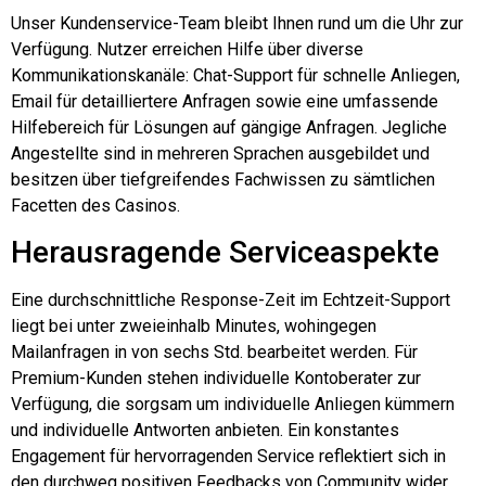
Unser Kundenservice-Team bleibt Ihnen rund um die Uhr zur
Verfügung. Nutzer erreichen Hilfe über diverse
Kommunikationskanäle: Chat-Support für schnelle Anliegen,
Email für detailliertere Anfragen sowie eine umfassende
Hilfebereich für Lösungen auf gängige Anfragen. Jegliche
Angestellte sind in mehreren Sprachen ausgebildet und
besitzen über tiefgreifendes Fachwissen zu sämtlichen
Facetten des Casinos.
Herausragende Serviceaspekte
Eine durchschnittliche Response-Zeit im Echtzeit-Support
liegt bei unter zweieinhalb Minutes, wohingegen
Mailanfragen in von sechs Std. bearbeitet werden. Für
Premium-Kunden stehen individuelle Kontoberater zur
Verfügung, die sorgsam um individuelle Anliegen kümmern
und individuelle Antworten anbieten. Ein konstantes
Engagement für hervorragenden Service reflektiert sich in
den durchweg positiven Feedbacks von Community wider.