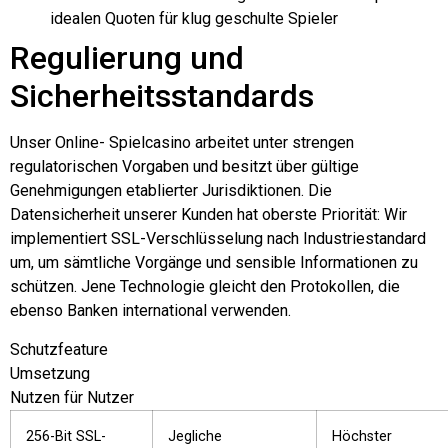
idealen Quoten für klug geschulte Spieler
Regulierung und
Sicherheitsstandards
Unser Online- Spielcasino arbeitet unter strengen
regulatorischen Vorgaben und besitzt über gültige
Genehmigungen etablierter Jurisdiktionen. Die
Datensicherheit unserer Kunden hat oberste Priorität: Wir
implementiert SSL-Verschlüsselung nach Industriestandard
um, um sämtliche Vorgänge und sensible Informationen zu
schützen. Jene Technologie gleicht den Protokollen, die
ebenso Banken international verwenden.
Schutzfeature
Umsetzung
Nutzen für Nutzer
256-Bit SSL-
Jegliche
Höchster