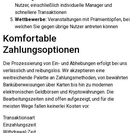
Nutzer, einschließlich individuelle Manager und
schnellere Transaktionen
Wettbewerbe:
Veranstaltungen mit Prämientöpfen, bei
welchen Sie gegen übrige Nutzer antreten können
Komfortable
Zahlungsoptionen
Die Prozessierung von Ein- und Abhebungen erfolgt bei uns
verlässlich und reibungslos. Wir akzeptieren eine
weitreichende Palette an Zahlungsmethoden, von bewährten
Banküberweisungen über Karten bis hin zu modernen
elektronischen Geldbörsen und Kryptowährungen. Die
Bearbeitungszeiten sind offen aufgezeigt, und für die
meisten Wege fallen keinerlei Kosten vor.
Transaktionsart
Einzahlungszeit
Withdrawal-Zeit