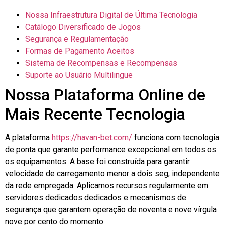
Nossa Infraestrutura Digital de Última Tecnologia
Catálogo Diversificado de Jogos
Segurança e Regulamentação
Formas de Pagamento Aceitos
Sistema de Recompensas e Recompensas
Suporte ao Usuário Multilingue
Nossa Plataforma Online de
Mais Recente Tecnologia
A plataforma
https://havan-bet.com/
funciona com tecnologia
de ponta que garante performance excepcional em todos os
os equipamentos. A base foi construída para garantir
velocidade de carregamento menor a dois seg, independente
da rede empregada. Aplicamos recursos regularmente em
servidores dedicados dedicados e mecanismos de
segurança que garantem operação de noventa e nove vírgula
nove por cento do momento.