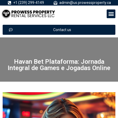
+1 (239) 299-4149
admin@us.prowessproperty.ca
Contact us
Havan Bet Plataforma: Jornada
Integral de Games e Jogadas Online