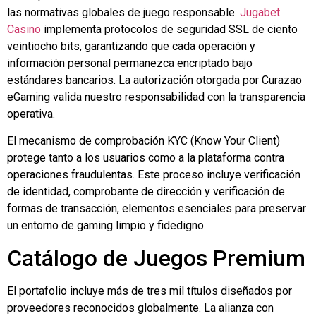
las normativas globales de juego responsable.
Jugabet
Casino
implementa protocolos de seguridad SSL de ciento
veintiocho bits, garantizando que cada operación y
información personal permanezca encriptado bajo
estándares bancarios. La autorización otorgada por Curazao
eGaming valida nuestro responsabilidad con la transparencia
operativa.
El mecanismo de comprobación KYC (Know Your Client)
protege tanto a los usuarios como a la plataforma contra
operaciones fraudulentas. Este proceso incluye verificación
de identidad, comprobante de dirección y verificación de
formas de transacción, elementos esenciales para preservar
un entorno de gaming limpio y fidedigno.
Catálogo de Juegos Premium
El portafolio incluye más de tres mil títulos diseñados por
proveedores reconocidos globalmente. La alianza con