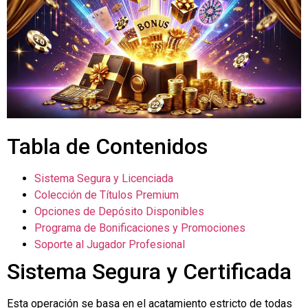
Tabla de Contenidos
Sistema Segura y Licenciada
Colección de Títulos Premium
Opciones de Depósito Disponibles
Programa de Bonificaciones y Promociones
Soporte al Jugador Profesional
Sistema Segura y Certificada
Esta operación se basa en el acatamiento estricto de todas