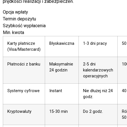
prędkości realizacji i zabezpieczeń.
Opcja wpłaty
Termin depozytu
Szybkość wypłacenia
Min. kwota
Karty płatnicze
Błyskawiczna
1-3 dni pracy
50
(Visa/Mastercard)
Płatności z banku
Maksymalnie
2-5 dni
10
24 godzin
kalendarzowych
operacyjnych
Systemy cyfrowe
Instant
Nie dłużej niż 24
40
godz.
Kryptowaluty
15-30 min
Do 2 godz.
Ró
50