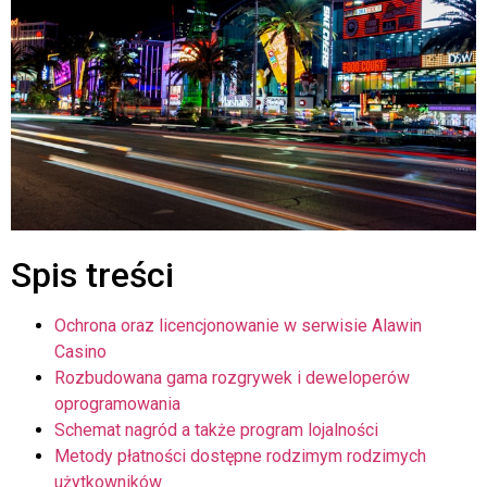
Spis treści
Ochrona oraz licencjonowanie w serwisie Alawin
Casino
Rozbudowana gama rozgrywek i deweloperów
oprogramowania
Schemat nagród a także program lojalności
Metody płatności dostępne rodzimym rodzimych
użytkowników