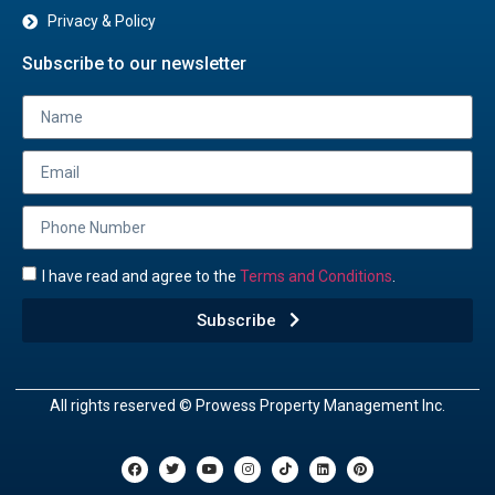
Privacy & Policy
Subscribe to our newsletter
I have read and agree to the
Terms and Conditions
.
Subscribe
All rights reserved © Prowess Property Management Inc.