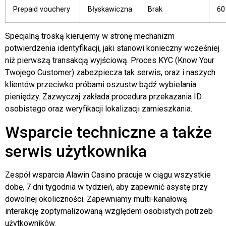
Prepaid vouchery
Błyskawiczna
Brak
60
Specjalną troską kierujemy w stronę mechanizm
potwierdzenia identyfikacji, jaki stanowi konieczny wcześniej
niż pierwszą transakcją wyjściową. Proces KYC (Know Your
Twojego Customer) zabezpiecza tak serwis, oraz i naszych
klientów przeciwko próbami oszustw bądź wybielania
pieniędzy. Zazwyczaj zakłada procedura przekazania ID
osobistego oraz weryfikacji lokalizacji zamieszkania.
Wsparcie techniczne a także
serwis użytkownika
Zespół wsparcia Alawin Casino pracuje w ciągu wszystkie
dobę, 7 dni tygodnia w tydzień, aby zapewnić asystę przy
dowolnej okoliczności. Zapewniamy multi-kanałową
interakcję zoptymalizowaną względem osobistych potrzeb
użytkowników.