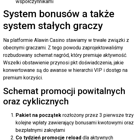
współczynnikami
System bonusów a także
system stałych graczy
Na platformie Alawin Casino stawiamy w trwałe związki z
obecnymi graczami. Z tego powodu zaprojektowaliśmy
rozbudowany schemat nagród, który premiuje aktywność.
Wszelki obstawienie przynosi pkt doświadczenia, jakie
konwertowane są do awanse w hierarchii VIP i dostęp na
premium korzyści.
Schemat promocji powitalnych
oraz cyklicznych
Pakiet na początek
rozłożony przez 3 pierwsze trzy
kolejne wpłaty zawierający bonusami kwotowymi oraz
bezpłatnymi zakrętami
Co tydzień promocje reload
dla aktywnych