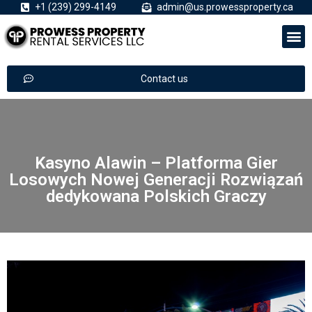
+1 (239) 299-4149
admin@us.prowessproperty.ca
Contact us
Kasyno Alawin – Platforma Gier
Losowych Nowej Generacji Rozwiązań
dedykowana Polskich Graczy