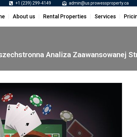
+1 (239) 299-4149
admin@us.prowessproperty.ca
me
About us
Rental Properties
Services
Prici
szechstronna Analiza Zaawansowanej St