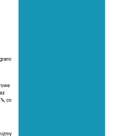
 grami
urowe
raz
2%, co
anizmy