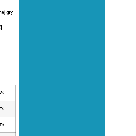
ej gry.
a
4%
7%
3%