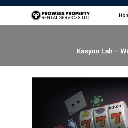
Ho
Kasyno Lab – W