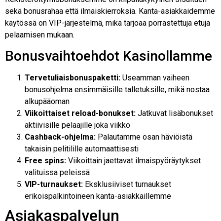
sekä bonusrahaa että ilmaiskierroksia. Kanta-asiakkaidemme
käytössä on VIP-järjestelmä, mikä tarjoaa porrastettuja etuja
pelaamisen mukaan.
Bonusvaihtoehdot Kasinollamme
Tervetuliaisbonuspaketti:
Useamman vaiheen
bonusohjelma ensimmäisille talletuksille, mikä nostaa
alkupääoman
Viikoittaiset reload-bonukset:
Jatkuvat lisäbonukset
aktiivisille pelaajille joka viikko
Cashback-ohjelma:
Palautamme osan häviöistä
takaisin pelitilille automaattisesti
Free spins:
Viikoittain jaettavat ilmaispyöräytykset
valituissa peleissä
VIP-turnaukset:
Eksklusiiviset turnaukset
erikoispalkintoineen kanta-asiakkaillemme
Asiakaspalvelun