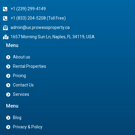
+1 (239) 299-4149
+1 (833) 204-5208 (Toll Free)
admin@us.prowessproperty.ca
1657 Morning Sun Ln, Naples, FL 34119, USA
Menu
About us
Rental Properties
Pricing
Contact Us
Services
Menu
Blog
Privacy & Policy