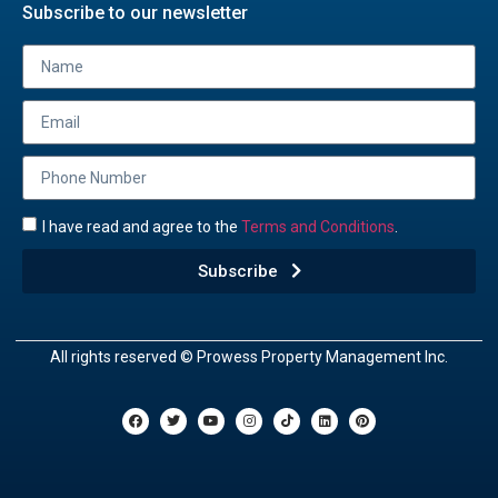
Subscribe to our newsletter
I have read and agree to the
Terms and Conditions
.
Subscribe
All rights reserved © Prowess Property Management Inc.