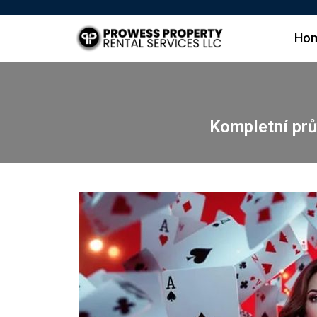
Ho
Kompletní prů