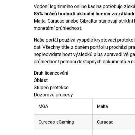
Vedení legitimního online kasina potřebuje získ
85% hráčů hodnotí aktuální licenci za základ
Malta, Curacao anebo Gibraltar stanovují striktní
monetární průhlednost.
Naše portál používá vyspělé kryptovací protokol
dat. Všechny title z daném portfoliu prochází pra
nepředvídatelnost výsledků plus spravedlivé 
průhlednost pomocí dostupných dokumentů a ne
Druh licencování
Oblast
Stupeň protekce
Dozorové procesy
MGA
Malta
Curacao eGaming
Curacao