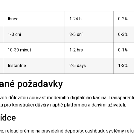
Ihned
1-24 h
0-2%
1-3 dni
3-5 dní
0-3%
10-30 minut
1-2 hrs
0-1%
Instantně
2-5 days
1-3%
ané požadavky
ří důležitou součást moderního digitálního kasina. Transparent
ká pro konstrukci důvěry napříč platformou a danými uživateli.
ídce
, reload prémie na pravidelné deposity, cashback systémy refun