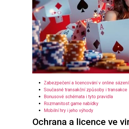
Zabezpečení a licencování v online sázení
Současné transakční způsoby i transakce
Bonusové schémata i tyto pravidla
Rozmanitost game nabídky
Mobilní hry i jeho výhody
Ochrana a licence ve v