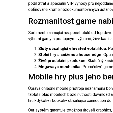
podíl ztrát a speciální VIP výhody pro nejodda
definované kromě nezdokumentovaných ustanov
Rozmanitost game nab
Sortiment zahrnující nespočet titulů od top deve
výherní gamy s postupnými výhrami, živé kasína s
Sloty obsahující elevated volatilitou:
Pot
Stolní hry s sníženou house edge:
Optimá
Živé produkční produkce:
Skutečný kasín
Megaways mechanika:
Proměnlivé game s
Mobile hry plus jeho be
Úprava ohledně mobile přístroje neznamená bonus
tablets plus mobilech beze nutnosti download apl
hru kdykoliv i kdekoliv obsahující connection do 
Our systém garantuje totožnou úroveň graphics, 