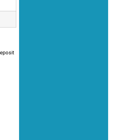
deposit