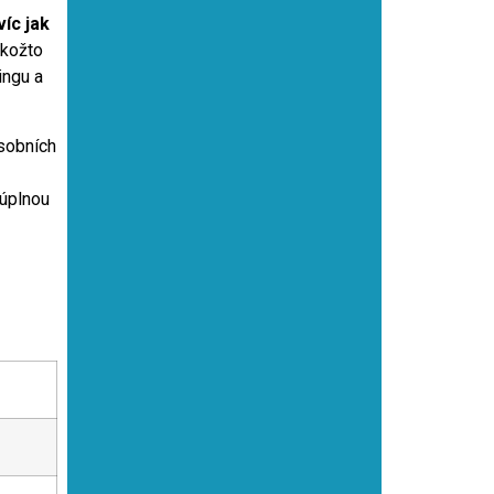
víc jak
akožto
ingu a
osobních
 úplnou