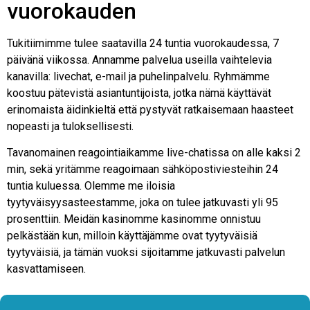
vuorokauden
Tukitiimimme tulee saatavilla 24 tuntia vuorokaudessa, 7
päivänä viikossa. Annamme palvelua useilla vaihtelevia
kanavilla: livechat, e-mail ja puhelinpalvelu. Ryhmämme
koostuu pätevistä asiantuntijoista, jotka nämä käyttävät
erinomaista äidinkieltä että pystyvät ratkaisemaan haasteet
nopeasti ja tuloksellisesti.
Tavanomainen reagointiaikamme live-chatissa on alle kaksi 2
min, sekä yritämme reagoimaan sähköpostiviesteihin 24
tuntia kuluessa. Olemme me iloisia
tyytyväisyysasteestamme, joka on tulee jatkuvasti yli 95
prosenttiin. Meidän kasinomme kasinomme onnistuu
pelkästään kun, milloin käyttäjämme ovat tyytyväisiä
tyytyväisiä, ja tämän vuoksi sijoitamme jatkuvasti palvelun
kasvattamiseen.