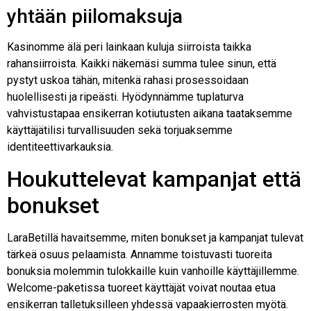
yhtään piilomaksuja
Kasinomme älä peri lainkaan kuluja siirroista taikka
rahansiirroista. Kaikki näkemäsi summa tulee sinun, että
pystyt uskoa tähän, mitenkä rahasi prosessoidaan
huolellisesti ja ripeästi. Hyödynnämme tuplaturva
vahvistustapaa ensikerran kotiutusten aikana taataksemme
käyttäjätilisi turvallisuuden sekä torjuaksemme
identiteettivarkauksia.
Houkuttelevat kampanjat että
bonukset
LaraBetillä havaitsemme, miten bonukset ja kampanjat tulevat
tärkeä osuus pelaamista. Annamme toistuvasti tuoreita
bonuksia molemmin tulokkaille kuin vanhoille käyttäjillemme.
Welcome-paketissa tuoreet käyttäjät voivat noutaa etua
ensikerran talletuksilleen yhdessä vapaakierrosten myötä.