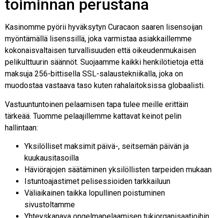
toiminnan perustana
Kasinomme pyörii hyväksytyn Curacaon saaren lisensoijan
myöntämällä lisenssillä, joka varmistaa asiakkaillemme
kokonaisvaltaisen turvallisuuden että oikeudenmukaisen
pelikulttuurin säännöt. Suojaamme kaikki henkilötietoja että
maksuja 256-bittisella SSL-salaustekniikalla, joka on
muodostaa vastaava taso kuten rahalaitoksissa globaalisti.
Vastuuntuntoinen pelaamisen tapa tulee meille erittäin
tärkeää. Tuomme pelaajillemme kattavat keinot pelin
hallintaan:
Yksilölliset maksimit päivä-, seitsemän päivän ja
kuukausitasoilla
Häviörajojen säätäminen yksilöllisten tarpeiden mukaan
Istuntoajastimet pelisessioiden tarkkailuun
Väliaikainen taikka lopullinen poistuminen
sivustoltamme
Yhteyskanava ongelmapelaamisen tukiorganisaatioihin