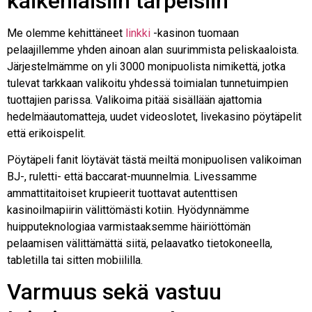
kaikenlaisiin tarpeisiin
Me olemme kehittäneet
linkki
-kasinon tuomaan
pelaajillemme yhden ainoan alan suurimmista peliskaaloista.
Järjestelmämme on yli 3000 monipuolista nimikettä, jotka
tulevat tarkkaan valikoitu yhdessä toimialan tunnetuimpien
tuottajien parissa. Valikoima pitää sisällään ajattomia
hedelmäautomatteja, uudet videoslotet, livekasino pöytäpelit
että erikoispelit.
Pöytäpeli fanit löytävät tästä meiltä monipuolisen valikoiman
BJ-, ruletti- että baccarat-muunnelmia. Livessamme
ammattitaitoiset krupieerit tuottavat autenttisen
kasinoilmapiirin välittömästi kotiin. Hyödynnämme
huipputeknologiaa varmistaaksemme häiriöttömän
pelaamisen välittämättä siitä, pelaavatko tietokoneella,
tabletilla tai sitten mobiililla.
Varmuus sekä vastuu