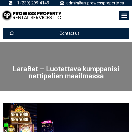
+1 (239) 299-4149
admin@us.prowessproperty.ca
Contact us
LaraBet – Luotettava kumppanisi
nettipelien maailmassa