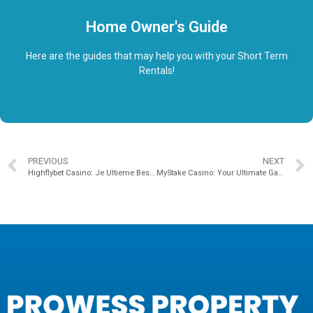
Home Owner's Guide
Here are the guides that may help you with your Short Term
Rentals!
PREVIOUS
NEXT
Highflybet Casino: Je Ultieme Bestemming voor Digitaal Gokken
MyStake Casino: Your Ultimate Gateway to Premium Web-Based Gaming Excellence