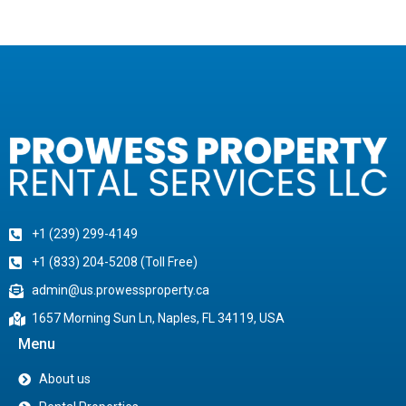
+1 (239) 299-4149
+1 (833) 204-5208 (Toll Free)
admin@us.prowessproperty.ca
1657 Morning Sun Ln, Naples, FL 34119, USA
Menu
About us