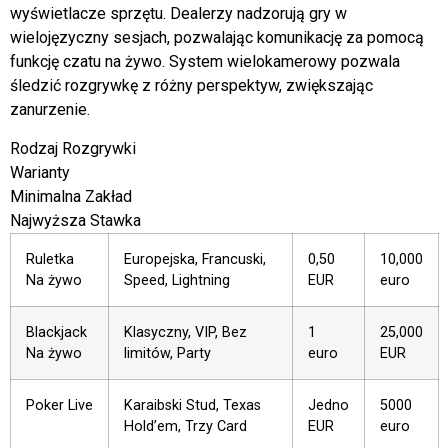
wyświetlacze sprzętu. Dealerzy nadzorują gry w
wielojęzyczny sesjach, pozwalając komunikację za pomocą
funkcję czatu na żywo. System wielokamerowy pozwala
śledzić rozgrywkę z różny perspektyw, zwiększając
zanurzenie.
Rodzaj Rozgrywki
Warianty
Minimalna Zakład
Najwyższa Stawka
Ruletka
Europejska, Francuski,
0,50
10,000
Na żywo
Speed, Lightning
EUR
euro
Blackjack
Klasyczny, VIP, Bez
1
25,000
Na żywo
limitów, Party
euro
EUR
Poker Live
Karaibski Stud, Texas
Jedno
5000
Hold’em, Trzy Card
EUR
euro