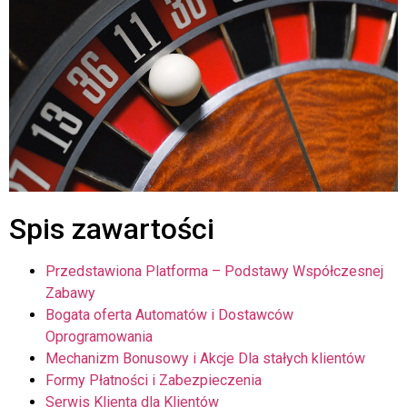
Spis zawartości
Przedstawiona Platforma – Podstawy Współczesnej
Zabawy
Bogata oferta Automatów i Dostawców
Oprogramowania
Mechanizm Bonusowy i Akcje Dla stałych klientów
Formy Płatności i Zabezpieczenia
Serwis Klienta dla Klientów