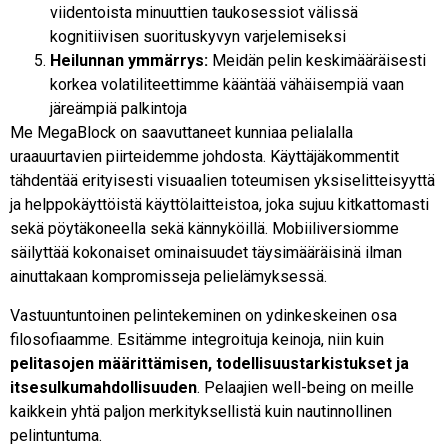
viidentoista minuuttien taukosessiot välissä
kognitiivisen suorituskyvyn varjelemiseksi
Heilunnan ymmärrys:
Meidän pelin keskimääräisesti
korkea volatiliteettimme kääntää vähäisempiä vaan
järeämpiä palkintoja
Me MegaBlock on saavuttaneet kunniaa pelialalla
uraauurtavien piirteidemme johdosta. Käyttäjäkommentit
tähdentää erityisesti visuaalien toteumisen yksiselitteisyyttä
ja helppokäyttöistä käyttölaitteistoa, joka sujuu kitkattomasti
sekä pöytäkoneella sekä kännyköillä. Mobiiliversiomme
säilyttää kokonaiset ominaisuudet täysimääräisinä ilman
ainuttakaan kompromisseja pelielämyksessä.
Vastuuntuntoinen pelintekeminen on ydinkeskeinen osa
filosofiaamme. Esitämme integroituja keinoja, niin kuin
pelitasojen määrittämisen, todellisuustarkistukset ja
itsesulkumahdollisuuden
. Pelaajien well-being on meille
kaikkein yhtä paljon merkityksellistä kuin nautinnollinen
pelintuntuma.