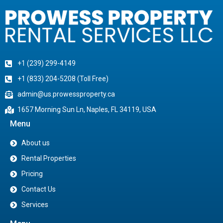
+1 (239) 299-4149
+1 (833) 204-5208 (Toll Free)
admin@us.prowessproperty.ca
1657 Morning Sun Ln, Naples, FL 34119, USA
Menu
About us
Rental Properties
Pricing
Contact Us
Services