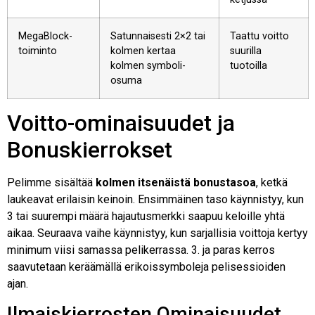
MegaBlock-
Satunnaisesti 2×2 tai
Taattu voitto
toiminto
kolmen kertaa
suurilla
kolmen symboli-
tuotoilla
osuma
Voitto-ominaisuudet ja
Bonuskierrokset
Pelimme sisältää
kolmen itsenäistä bonustasoa
, ketkä
laukeavat erilaisin keinoin. Ensimmäinen taso käynnistyy, kun
3 tai suurempi määrä hajautusmerkki saapuu keloille yhtä
aikaa. Seuraava vaihe käynnistyy, kun sarjallisia voittoja kertyy
minimum viisi samassa pelikerrassa. 3. ja paras kerros
saavutetaan keräämällä erikoissymboleja pelisessioiden
ajan.
Ilmaiskierrosten Ominaisuudet