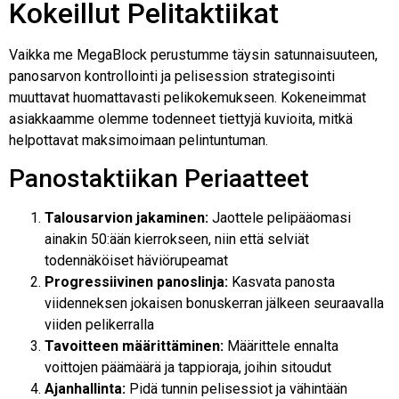
Kokeillut Pelitaktiikat
Vaikka me MegaBlock perustumme täysin satunnaisuuteen,
panosarvon kontrollointi ja pelisession strategisointi
muuttavat huomattavasti pelikokemukseen. Kokeneimmat
asiakkaamme olemme todenneet tiettyjä kuvioita, mitkä
helpottavat maksimoimaan pelintuntuman.
Panostaktiikan Periaatteet
Talousarvion jakaminen:
Jaottele pelipääomasi
ainakin 50:ään kierrokseen, niin että selviät
todennäköiset häviörupeamat
Progressiivinen panoslinja:
Kasvata panosta
viidenneksen jokaisen bonuskerran jälkeen seuraavalla
viiden pelikerralla
Tavoitteen määrittäminen:
Määrittele ennalta
voittojen päämäärä ja tappioraja, joihin sitoudut
Ajanhallinta:
Pidä tunnin pelisessiot ja vähintään