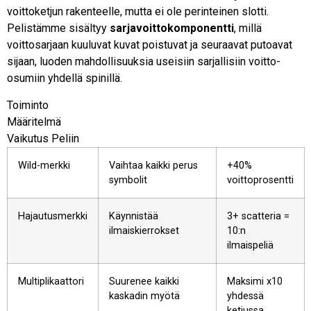
voittoketjun rakenteelle, mutta ei ole perinteinen slotti.
Pelistämme sisältyy
sarjavoittokomponentti
, millä
voittosarjaan kuuluvat kuvat poistuvat ja seuraavat putoavat
sijaan, luoden mahdollisuuksia useisiin sarjallisiin voitto-
osumiin yhdellä spinillä.
Toiminto
Määritelmä
Vaikutus Peliin
Wild-merkki
Vaihtaa kaikki perus
+40%
symbolit
voittoprosentti
Hajautusmerkki
Käynnistää
3+ scatteria =
ilmaiskierrokset
10:n
ilmaispeliä
Multiplikaattori
Suurenee kaikki
Maksimi x10
kaskadin myötä
yhdessä
ketjussa