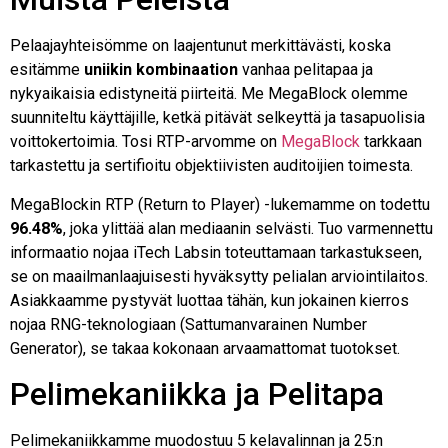
Pelaajayhteisömme on laajentunut merkittävästi, koska
esitämme
uniikin kombinaation
vanhaa pelitapaa ja
nykyaikaisia edistyneitä piirteitä. Me MegaBlock olemme
suunniteltu käyttäjille, ketkä pitävät selkeyttä ja tasapuolisia
voittokertoimia. Tosi RTP-arvomme on
MegaBlock
tarkkaan
tarkastettu ja sertifioitu objektiivisten auditoijien toimesta.
MegaBlockin RTP (Return to Player) -lukemamme on todettu
96.48%
, joka ylittää alan mediaanin selvästi. Tuo varmennettu
informaatio nojaa iTech Labsin toteuttamaan tarkastukseen,
se on maailmanlaajuisesti hyväksytty pelialan arviointilaitos.
Asiakkaamme pystyvät luottaa tähän, kun jokainen kierros
nojaa RNG-teknologiaan (Sattumanvarainen Number
Generator), se takaa kokonaan arvaamattomat tuotokset.
Pelimekaniikka ja Pelitapa
Pelimekaniikkamme muodostuu 5 kelavalinnan ja 25:n