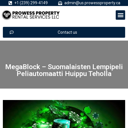
+1 (239) 299-4149
admin@us.prowessproperty.ca
Contact us
MegaBlock – Suomalaisten Lempipeli
Peliautomaatti Huippu Teholla