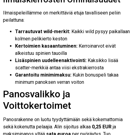
Ilmaispeleillämme on merkittäviä etuja tavalliseen peliin
peilattuna:
Tarrautuvat wild-merkit:
Kaikki wild pysyy paikallaan
kolmen pelikierto keston
Kertoimien kasaantuminen:
Kerroinarvot eivät
alkeistuu spinien tauoilla
Lisäspinien uudelleenaktivointi:
Kaksikko lisää
scatter-merkkiä antaa viisi ekstrakierrosta
Garantoitu minimimaksu:
Kukin bonuspeli takaa
minimum panoksen verran voiton
Panosvalikko ja
Voittokertoimet
Panosrakenne on luotu tyydyttämään sekä kokemattomia
sekä kokenutta pelaajia. Alin sijoitus alkaa
0,25 EUR
ja
maksimipanos yltää
sata euroa
per pyöräytys. Tuo