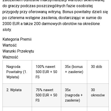
do graczy podczas poszczególnych fazie osobistej
przygody przy oferowaną witryną. Bonus powitalny dzieli się
po czterema wstępne zasilenia, dostarczając w sumie do
2000 EUR a także 200 darmowych obrotów na określone
sloty.
Kategoria Premii
Wartość
Warunki Przekrętu
Ważność
Nagroda
100% nawet
35x (bonus
30 dób
Powitalny (1.
500 EUR + 50
+ zasilenie)
Wpłata)
FS
2. Wpłata
75% nawet
35x
30
500 EUR + 50
(nagroda +
okresów
FS
zasilenie)