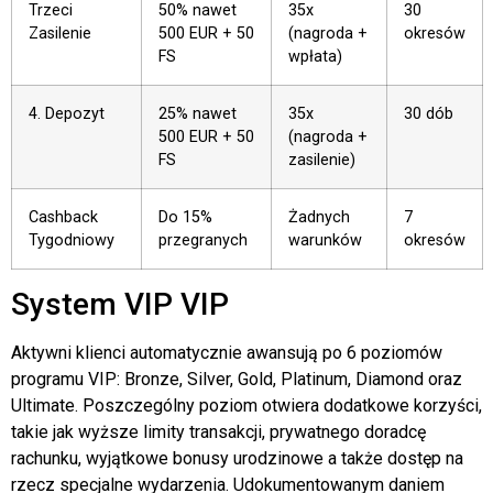
Trzeci
50% nawet
35x
30
Zasilenie
500 EUR + 50
(nagroda +
okresów
FS
wpłata)
4. Depozyt
25% nawet
35x
30 dób
500 EUR + 50
(nagroda +
FS
zasilenie)
Cashback
Do 15%
Żadnych
7
Tygodniowy
przegranych
warunków
okresów
System VIP VIP
Aktywni klienci automatycznie awansują po 6 poziomów
programu VIP: Bronze, Silver, Gold, Platinum, Diamond oraz
Ultimate. Poszczególny poziom otwiera dodatkowe korzyści,
takie jak wyższe limity transakcji, prywatnego doradcę
rachunku, wyjątkowe bonusy urodzinowe a także dostęp na
rzecz specjalne wydarzenia. Udokumentowanym daniem