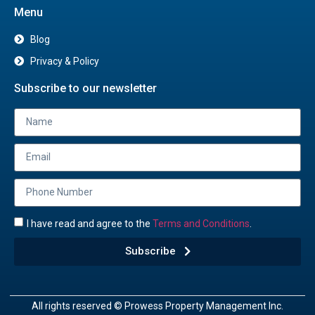
Menu
Blog
Privacy & Policy
Subscribe to our newsletter
I have read and agree to the
Terms and Conditions
.
Subscribe
All rights reserved © Prowess Property Management Inc.