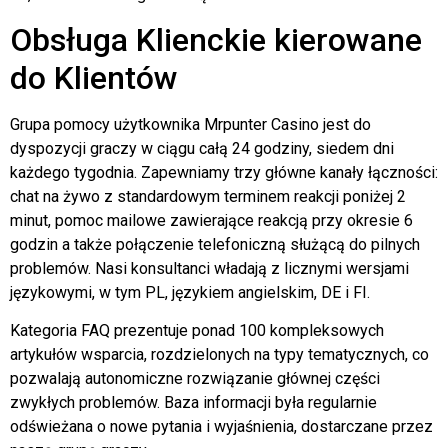
Obsługa Klienckie kierowane
do Klientów
Grupa pomocy użytkownika Mrpunter Casino jest do
dyspozycji graczy w ciągu całą 24 godziny, siedem dni
każdego tygodnia. Zapewniamy trzy główne kanały łączności:
chat na żywo z standardowym terminem reakcji poniżej 2
minut, pomoc mailowe zawierające reakcją przy okresie 6
godzin a także połączenie telefoniczną służącą do pilnych
problemów. Nasi konsultanci władają z licznymi wersjami
językowymi, w tym PL, językiem angielskim, DE i FI.
Kategoria FAQ prezentuje ponad 100 kompleksowych
artykułów wsparcia, rozdzielonych na typy tematycznych, co
pozwalają autonomiczne rozwiązanie głównej części
zwykłych problemów. Baza informacji była regularnie
odświeżana o nowe pytania i wyjaśnienia, dostarczane przez