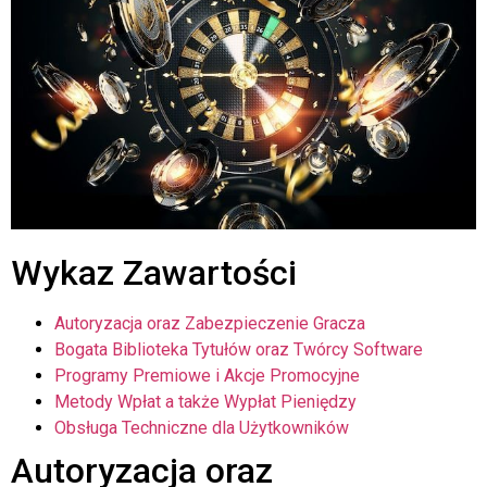
Wykaz Zawartości
Autoryzacja oraz Zabezpieczenie Gracza
Bogata Biblioteka Tytułów oraz Twórcy Software
Programy Premiowe i Akcje Promocyjne
Metody Wpłat a także Wypłat Pieniędzy
Obsługa Techniczne dla Użytkowników
Autoryzacja oraz