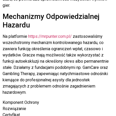
gier.
Mechanizmy Odpowiedzialnej
Hazardu
Na platformie
https://mrpunter.com.pl/
zastosowaliśmy
wszechstronny mechanizm kontrolowanego hazardu, co
zawiera funkcję określenia ograniczeń wpłat, czasowo i
wydatków. Gracze mają możliwość także wykorzystać z
funkcji autoekskluzji na określony okres albo permanentnie
stałe. Działamy z fundacjami podobnymi np. GamCare oraz
Gambling Therapy, zapewniając natychmiastowe odnośniki
kierujące do profesjonalnej asysty dla jednostek
zmagających z problemem odnośnie zagadnieniem
hazardowym.
Komponent Ochrony
Rozwiązanie
Certyfikat