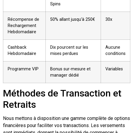
Spins
Récompense de
50% allant jusqu’à 250€
30x
Rechargement
Hebdomadaire
Cashback
Dix pourcent sur les
Aucune
Hebdomadaire
mises perdues
conditions
Programme VIP
Bonus sur-mesure et
Variables
manager dédié
Méthodes de Transaction et
Retraits
Nous mettons à disposition une gamme complète de options
financières pour faciliter vos transactions. Les versements
sont immédiats, donnant la possibilité de commencer à