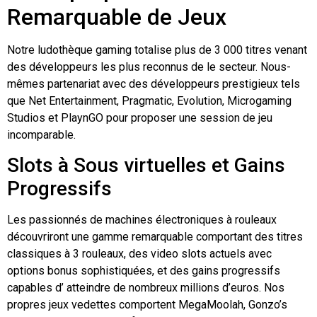
Remarquable de Jeux
Notre ludothèque gaming totalise plus de 3 000 titres venant
des développeurs les plus reconnus de le secteur. Nous-
mêmes partenariat avec des développeurs prestigieux tels
que Net Entertainment, Pragmatic, Evolution, Microgaming
Studios et PlaynGO pour proposer une session de jeu
incomparable.
Slots à Sous virtuelles et Gains
Progressifs
Les passionnés de machines électroniques à rouleaux
découvriront une gamme remarquable comportant des titres
classiques à 3 rouleaux, des video slots actuels avec
options bonus sophistiquées, et des gains progressifs
capables d’ atteindre de nombreux millions d’euros. Nos
propres jeux vedettes comportent MegaMoolah, Gonzo’s