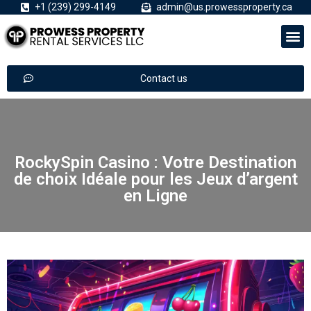
+1 (239) 299-4149
admin@us.prowessproperty.ca
Contact us
RockySpin Casino : Votre Destination
de choix Idéale pour les Jeux d’argent
en Ligne