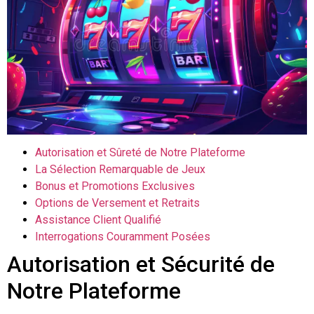
Autorisation et Sûreté de Notre Plateforme
La Sélection Remarquable de Jeux
Bonus et Promotions Exclusives
Options de Versement et Retraits
Assistance Client Qualifié
Interrogations Couramment Posées
Autorisation et Sécurité de
Notre Plateforme