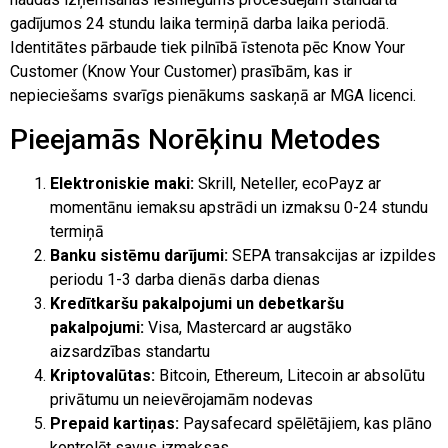
gadījumos 24 stundu laika termiņā darba laika periodā.
Identitātes pārbaude tiek pilnībā īstenota pēc Know Your
Customer (Know Your Customer) prasībām, kas ir
nepieciešams svarīgs pienākums saskaņā ar MGA licenci.
Pieejamās Norēķinu Metodes
Elektroniskie maki:
Skrill, Neteller, ecoPayz ar
momentānu iemaksu apstrādi un izmaksu 0-24 stundu
termiņā
Banku sistēmu darījumi:
SEPA transakcijas ar izpildes
periodu 1-3 darba dienās darba dienas
Kredītkaršu pakalpojumi un debetkaršu
pakalpojumi:
Visa, Mastercard ar augstāko
aizsardzības standartu
Kriptovalūtas:
Bitcoin, Ethereum, Litecoin ar absolūtu
privātumu un neievērojamām nodevas
Prepaid kartiņas:
Paysafecard spēlētājiem, kas plāno
kontrolēt savus izmaksas