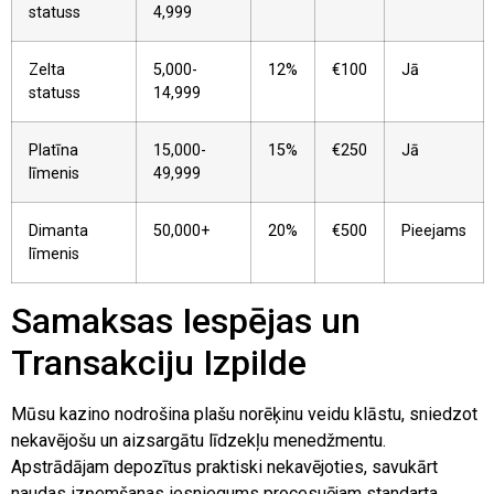
statuss
4,999
Zelta
5,000-
12%
€100
Jā
statuss
14,999
Platīna
15,000-
15%
€250
Jā
līmenis
49,999
Dimanta
50,000+
20%
€500
Pieejams
līmenis
Samaksas Iespējas un
Transakciju Izpilde
Mūsu kazino nodrošina plašu norēķinu veidu klāstu, sniedzot
nekavējošu un aizsargātu līdzekļu menedžmentu.
Apstrādājam depozītus praktiski nekavējoties, savukārt
naudas izņemšanas iesniegums procesuējam standarta