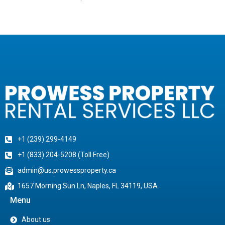
+1 (239) 299-4149
+1 (833) 204-5208 (Toll Free)
admin@us.prowessproperty.ca
1657 Morning Sun Ln, Naples, FL 34119, USA
Menu
About us