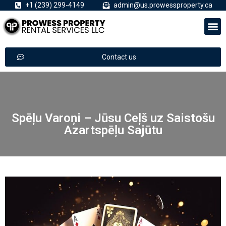
+1 (239) 299-4149
admin@us.prowessproperty.ca
Contact us
Spēļu Varoņi – Jūsu Ceļš uz Saistošu
Azartspēļu Sajūtu