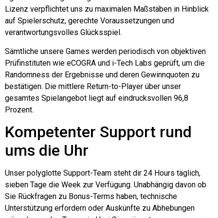
Lizenz verpflichtet uns zu maximalen Maßstäben in Hinblick
auf Spielerschutz, gerechte Voraussetzungen und
verantwortungsvolles Glücksspiel.
Sämtliche unsere Games werden periodisch von objektiven
Prüfinstituten wie eCOGRA und i-Tech Labs geprüft, um die
Randomness der Ergebnisse und deren Gewinnquoten zu
bestätigen. Die mittlere Return-to-Player über unser
gesamtes Spielangebot liegt auf eindrucksvollen 96,8
Prozent.
Kompetenter Support rund
ums die Uhr
Unser polyglotte Support-Team steht dir 24 Hours täglich,
sieben Tage die Week zur Verfügung. Unabhängig davon ob
Sie Rückfragen zu Bonus-Terms haben, technische
Unterstützung erfordern oder Auskünfte zu Abhebungen