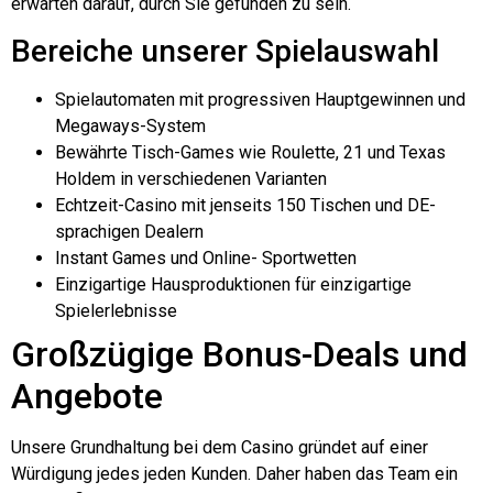
erwarten darauf, durch Sie gefunden zu sein.
Bereiche unserer Spielauswahl
Spielautomaten mit progressiven Hauptgewinnen und
Megaways-System
Bewährte Tisch-Games wie Roulette, 21 und Texas
Holdem in verschiedenen Varianten
Echtzeit-Casino mit jenseits 150 Tischen und DE-
sprachigen Dealern
Instant Games und Online- Sportwetten
Einzigartige Hausproduktionen für einzigartige
Spielerlebnisse
Großzügige Bonus-Deals und
Angebote
Unsere Grundhaltung bei dem Casino gründet auf einer
Würdigung jedes jeden Kunden. Daher haben das Team ein