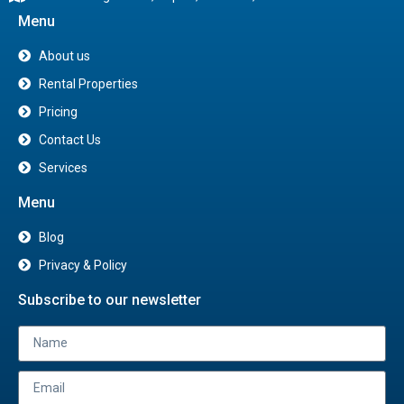
Menu
About us
Rental Properties
Pricing
Contact Us
Services
Menu
Blog
Privacy & Policy
Subscribe to our newsletter