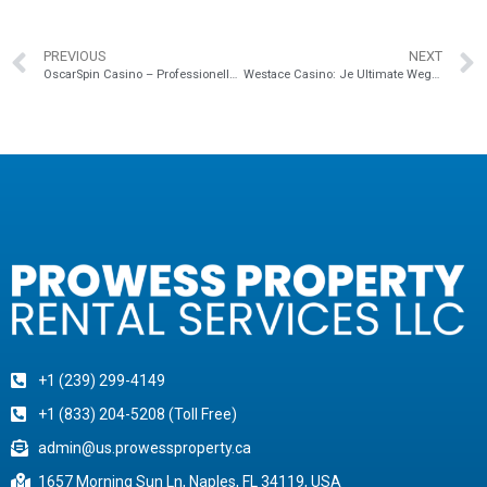
PREVIOUS
NEXT
OscarSpin Casino – Professionelle Spielerfahrung und exzellente Vergnügung
Westace Casino: Je Ultimate Wegwijzer Om Online Gaming Topkwaliteit
+1 (239) 299-4149
+1 (833) 204-5208 (Toll Free)
admin@us.prowessproperty.ca
1657 Morning Sun Ln, Naples, FL 34119, USA