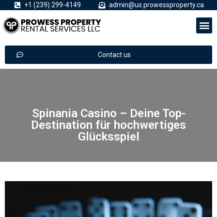
+1 (239) 299-4149
admin@us.prowessproperty.ca
Contact us
Spinania Casino – Deine Top-
Destination für hochwertiges
Glücksspiel