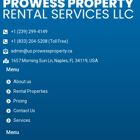
+1 (239) 299-4149
+1 (833) 204-5208 (Toll Free)
admin@us.prowessproperty.ca
1657 Morning Sun Ln, Naples, FL 34119, USA
Menu
About us
Rental Properties
Pricing
Contact Us
Services
Menu