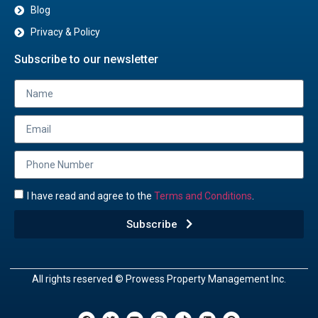
Blog
Privacy & Policy
Subscribe to our newsletter
I have read and agree to the
Terms and Conditions
.
Subscribe
All rights reserved © Prowess Property Management Inc.