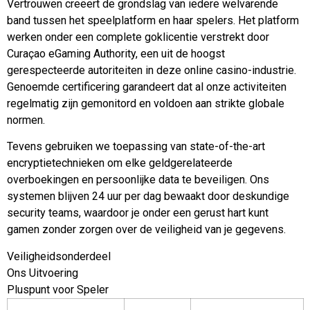
Vertrouwen creëert de grondslag van iedere welvarende
band tussen het speelplatform en haar spelers. Het platform
werken onder een complete goklicentie verstrekt door
Curaçao eGaming Authority, een uit de hoogst
gerespecteerde autoriteiten in deze online casino-industrie.
Genoemde certificering garandeert dat al onze activiteiten
regelmatig zijn gemonitord en voldoen aan strikte globale
normen.
Tevens gebruiken we toepassing van state-of-the-art
encryptietechnieken om elke geldgerelateerde
overboekingen en persoonlijke data te beveiligen. Ons
systemen blijven 24 uur per dag bewaakt door deskundige
security teams, waardoor je onder een gerust hart kunt
gamen zonder zorgen over de veiligheid van je gegevens.
Veiligheidsonderdeel
Ons Uitvoering
Pluspunt voor Speler