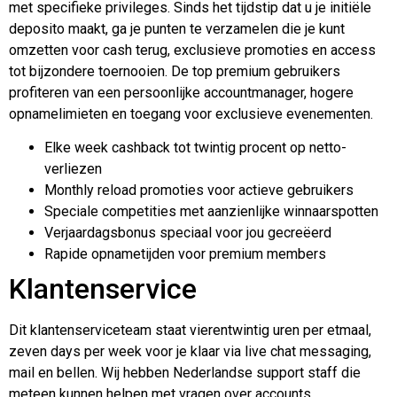
met specifieke privileges. Sinds het tijdstip dat u je initiële
deposito maakt, ga je punten te verzamelen die je kunt
omzetten voor cash terug, exclusieve promoties en access
tot bijzondere toernooien. De top premium gebruikers
profiteren van een persoonlijke accountmanager, hogere
opnamelimieten en toegang voor exclusieve evenementen.
Elke week cashback tot twintig procent op netto-
verliezen
Monthly reload promoties voor actieve gebruikers
Speciale competities met aanzienlijke winnaarspotten
Verjaardagsbonus speciaal voor jou gecreëerd
Rapide opnametijden voor premium members
Klantenservice
Dit klantenserviceteam staat vierentwintig uren per etmaal,
zeven days per week voor je klaar via live chat messaging,
mail en bellen. Wij hebben Nederlandse support staff die
meteen kunnen helpen met vragen over accounts,