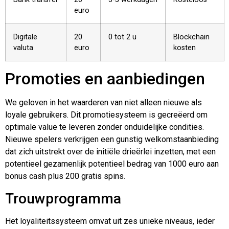
euro
Digitale
20
0 tot 2 u
Blockchain
valuta
euro
kosten
Promoties en aanbiedingen
We geloven in het waarderen van niet alleen nieuwe als
loyale gebruikers. Dit promotiesysteem is gecreëerd om
optimale value te leveren zonder onduidelijke condities.
Nieuwe spelers verkrijgen een gunstig welkomstaanbieding
dat zich uitstrekt over de initiële drieërlei inzetten, met een
potentieel gezamenlijk potentieel bedrag van 1000 euro aan
bonus cash plus 200 gratis spins.
Trouwprogramma
Het loyaliteitssysteem omvat uit zes unieke niveaus, ieder