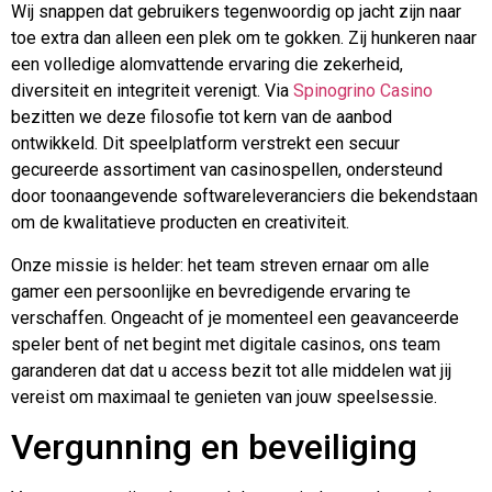
Wij snappen dat gebruikers tegenwoordig op jacht zijn naar
toe extra dan alleen een plek om te gokken. Zij hunkeren naar
een volledige alomvattende ervaring die zekerheid,
diversiteit en integriteit verenigt. Via
Spinogrino Casino
bezitten we deze filosofie tot kern van de aanbod
ontwikkeld. Dit speelplatform verstrekt een secuur
gecureerde assortiment van casinospellen, ondersteund
door toonaangevende softwareleveranciers die bekendstaan
om de kwalitatieve producten en creativiteit.
Onze missie is helder: het team streven ernaar om alle
gamer een persoonlijke en bevredigende ervaring te
verschaffen. Ongeacht of je momenteel een geavanceerde
speler bent of net begint met digitale casinos, ons team
garanderen dat dat u access bezit tot alle middelen wat jij
vereist om maximaal te genieten van jouw speelsessie.
Vergunning en beveiliging