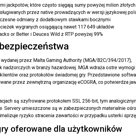
i jackpotów, które często sięgają sumy powyżej milion złotych
sługiwanych przez native prowadzących w wersji językowej pol
woczesne odmiany z dodatkowym stawkami bocznymi
 ścieżek wygranych osiągającą nawet 117 649 układów
ks or Better i Deuces Wild z RTP powyżej 99%
 bezpieczeństwa
ia wydanej przez Malta Gaming Authority (MGA/B2C/394/2017),
ek nadzorczych w branży hazardowej. MGA wdraża ostre wymogi
zy klientów oraz protokołów świadomej gry. Przedstawione softwa
owane przez zewnętrzną organizację eCOGRA, co potwierdza ja
acjach są szyfrowane protokołem SSL 256-bit, tym analogiczny
e. Servery umieszczone są w zabezpieczonych materialnie ośr
alizuje ryzyko stracenia zawartości w przypadku usterki sprzę
ry oferowane dla użytkowników