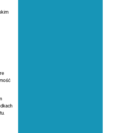
skim
re
wność
m
odkach
tu.