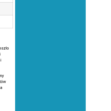
zeszło
i
i
omy
ntów
na