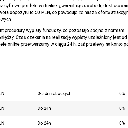
z cyfrowe portfele wirtualne, gwarantując swobodę dostosowa
ta depozytu to 50 PLN, co powoduje że naszą ofertę atrakcyjn
owych.
 procedury wyplaty funduszy, co pozostaje spójne z normami
niędzy. Czas czekania na realizację wypłaty uzależniony jest od
fele online przetwarzamy w ciągu 24 h, zaś przelewy na konto po
LN
3-5 dni roboczych
0%
LN
Do 24h
0%
LN
Do 24h
0%