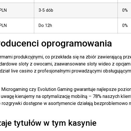
PLN
3-5 dób
0%
PLN
Do 12h
0%
 producenci oprogramowania
irmami produkcyjnymi, co przekłada się na zbiór zawierającą pr
andardowe sloty z owocami, zaawansowane sloty wideo z opcjam
 dział live casino z profesjonalnymi prowadzącymi obsługującym
t, Microgaming czy Evolution Gaming gwarantuje najlepsze pozi
ą uwagę kierujemy na optymalizację mobilną – 78% naszych klie
 rozgrywki dostępne w asortymencie działają bezproblemowo 
zaje tytułów w tym kasynie