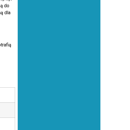
ną do
ą dla
trafią