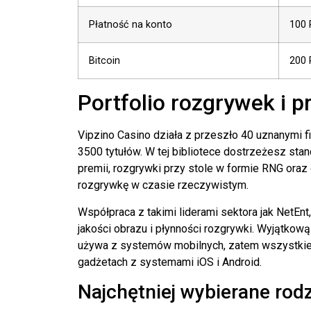
Płatność na konto
100 
Bitcoin
200 
Portfolio rozgrywek i
Vipzino Casino działa z przeszło 40 uznanymi f
3500 tytułów. W tej bibliotece dostrzeżesz st
premii, rozgrywki przy stole w formie RNG oraz
rozgrywkę w czasie rzeczywistym.
Współpraca z takimi liderami sektora jak NetEn
jakości obrazu i płynności rozgrywki. Wyjątkow
używa z systemów mobilnych, zatem wszystkie
gadżetach z systemami iOS i Android.
Najchętniej wybierane rod