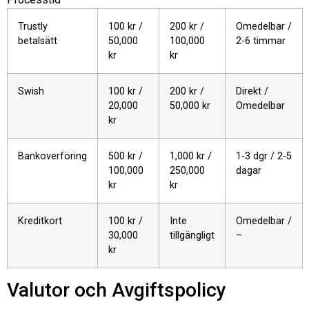
Trustly
100 kr /
200 kr /
Omedelbar /
betalsätt
50,000
100,000
2-6 timmar
kr
kr
Swish
100 kr /
200 kr /
Direkt /
20,000
50,000 kr
Omedelbar
kr
Bankoverföring
500 kr /
1,000 kr /
1-3 dgr / 2-5
100,000
250,000
dagar
kr
kr
Kreditkort
100 kr /
Inte
Omedelbar /
30,000
tillgängligt
–
kr
Valutor och Avgiftspolicy