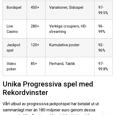
Bordspel
450+
Variationer, Sidospel
97-
99.5%
Live
280+
Verkliga croupiers, HD-
96-
Casino
streaming
99%
Jackpot
120+
Kumulativa pooler
92-
spel
96%
Video
85+
Flerhand, Taktik
97-
poker
99.8%
Unika Progressiva spel med
Rekordvinster
Vårt utbud av progressiva jackpotspel har betalat ut ut
sammanlagt mer än 180 miljoner euro genom dessa