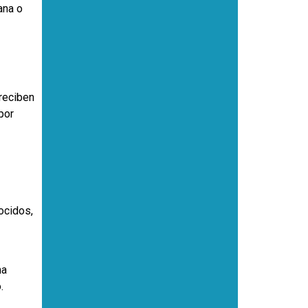
ana o
 reciben
por
ocidos,
ma
.