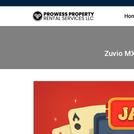
Ho
Zuvio MX