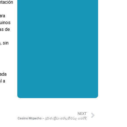
ntación
ara
nuinos
as de
, sin
zada
l a
NEXT
Casino Mrpacho – පූර්ණ ක්‍රීඩා අත්දැකීම්වල මෙහිදී