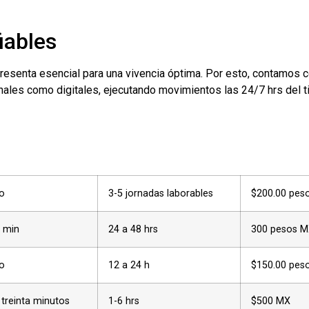
iables
esenta esencial para una vivencia óptima. Por esto, contamos 
ales como digitales, ejecutando movimientos las 24/7 hrs del 
o
3-5 jornadas laborables
$200.00 pes
 min
24 a 48 hrs
300 pesos 
o
12 a 24 h
$150.00 pes
 treinta minutos
1-6 hrs
$500 MX