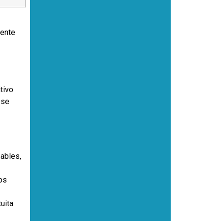
mente
tivo
 se
ables,
os
uita