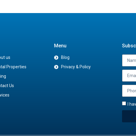
Menu
Subscr
ut us
Blog
tal Properties
Privacy & Policy
cing
tact Us
vices
I ha