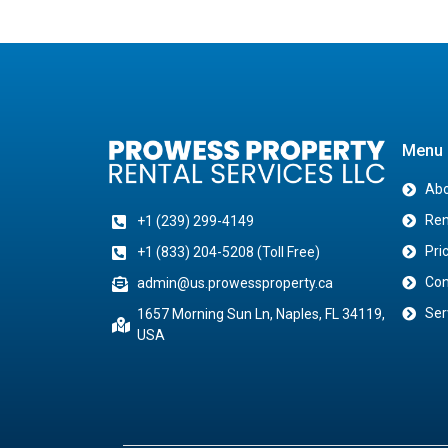
Menu
Abo
Ren
+1 (239) 299-4149
Pri
+1 (833) 204-5208 (Toll Free)
Con
admin@us.prowessproperty.ca
Ser
1657 Morning Sun Ln, Naples, FL 34119,
USA