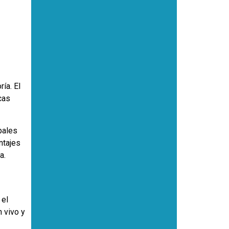
ía. El
cas
pales
ntajes
a.
 el
 vivo y