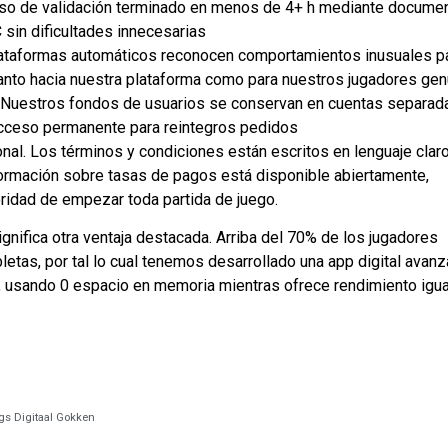
o de validación terminado en menos de 4+ h mediante docume
 sin dificultades innecesarias
taformas automáticos reconocen comportamientos inusuales p
tanto hacia nuestra plataforma como para nuestros jugadores ge
Nuestros fondos de usuarios se conservan en cuentas separad
acceso permanente para reintegros pedidos
nal. Los términos y condiciones están escritos en lenguaje claro
formación sobre tasas de pagos está disponible abiertamente,
ridad de empezar toda partida de juego.
gnifica otra ventaja destacada. Arriba del 70% de los jugadores
tas, por tal lo cual tenemos desarrollado una app digital avan
s, usando 0 espacio en memoria mientras ofrece rendimiento igua
gs Digitaal Gokken