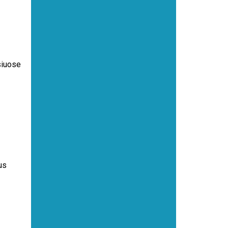
siuose
us