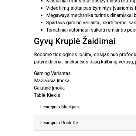
Klasikiniai fruit slotai pasižymintys retro
Videofilmų slotai pasižymintys įvairiomis f
Megaways mechanika turintis dinamiškai b
Spartaus gaming variantai, skirti tiems, ka
Tematiniai automatai sukurti remiantis pop
Gyvų Krupiė Žaidimai
Rodome tiesiogines lošimų sesijas nuo profesion
patyrė dileriai, šnekančius daug kalbinių versijų, 
Gaming Variantas
Mažiausia Įmoka
Galutinė Įmoka
Table Kiekis
Tiesioginio Blackjack
Tiesioginio Roulette