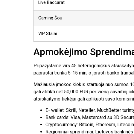
Live Baccarat
Gaming Šou
VIP Stalai
Apmokėjimo Sprendimai
Pripažįstame virš 45 heterogeniškus atsiskaitymo 
paprastai trunka 5-15 min, o įprasti banko transak
Mažiausia įmokos kiekis startuoja nuo sumos 10
gali atitikti net 50,000 EUR per vieną savaitinį 
atsiskaitymo tiekėjai gali aplikuoti savo komisini
E- wallet: Skrill, Neteller, MuchBetter turi
Bank cards: Visa, Mastercard su 3D Secur
Cryptocurrency: Bitcoin, Ethereum, Litecoi
Regioniniai sprendimai: Lietuvos bankinės 