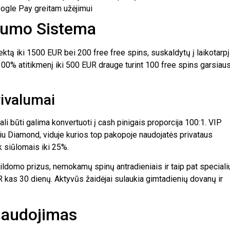
oogle Pay greitam užėjimui
alumo Sistema
ą iki 1500 EUR bei 200 free free spins, suskaldytų į laikotarpį
00% atitikmenį iki 500 EUR drauge turint 100 free spins garsiau
rivalumai
li būti galima konvertuoti į cash pinigais proporcija 100:1. VIP
niu Diamond, viduje kurios top pakopoje naudojatės privataus
k siūlomais iki 25%.
ildomo prizus, nemokamų spinų antradieniais ir taip pat speciali
R kas 30 dienų. Aktyvūs žaidėjai sulaukia gimtadienių dovanų ir
 Naudojimas