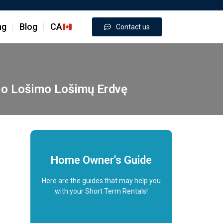
ng
Blog
CA
Contact us
nio Lošimo Lošimų Erdvę
Home Owner's Guide
Here are the guides that may help you
with your Short Term Rentals!