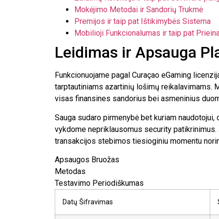
Mokėjimo Metodai ir Sandorių Trukmė
Premijos ir taip pat Ištikimybės Sistema
Mobilioji Funkcionalumas ir taip pat Prie
Leidimas ir Apsauga Pl
Funkcionuojame pagal Curaçao eGaming licenzija 
tarptautiniams azartinių lošimų reikalavimams.
visas finansines sandorius bei asmeninius duom
Sauga sudaro pirmenybė bet kuriam naudotojui, d
vykdome nepriklausomus security patikrinimus. J
transakcijos stebimos tiesioginiu momentu norin
Apsaugos Bruožas
Metodas
Testavimo Periodiškumas
Datų Šifravimas