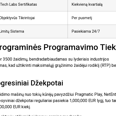
iTech Labs Sertifikatas
Kiekvieną kvartialą
Objektyvūs Tikrintojai
Per pusmetį
Limitų Sistema
Pasiekiama 24/7
Programinės Programavimo Tiek
r 3500 žaidimų, bendradarbiaudamas su lyderiais industrijos
amas, kad užtikrinti maksimalųjį grąžinimo žaidėjui rodiklį (RTP) b
gresiniai Džekpotai
idimo mašinų nuo tokių kūrėjų pavyzdžiui Pragmatic Play, NetEnt
yviniai džekpotai reguliariai pasiekia 1,000,000 EUR lygį, tuo ta
000,000 EUR kiekį.