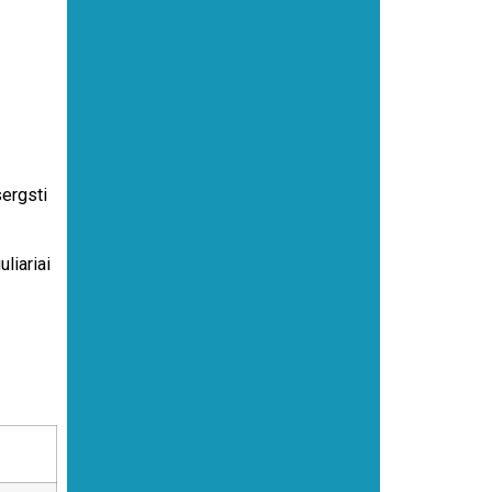
ergsti
liariai