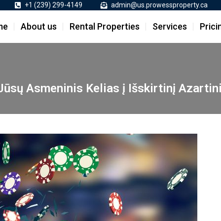
+1 (239) 299-4149
admin@us.prowessproperty.ca
me
About us
Rental Properties
Services
Prici
Jūsų Asmeninis Kelias į Išskirtinį Azarti