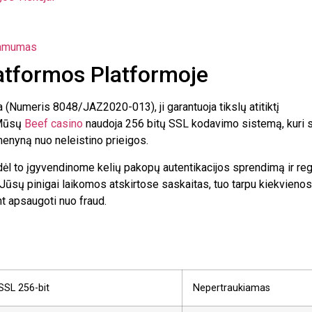
inamumas
atformos Platformoje
(Numeris 8048/JAZ2020-013), ji garantuoja tikslų atitiktį
 Mūsų
Beef casino
naudoja 256 bitų SSL kodavimo sistemą, kuri s
enyną nuo neleistino prieigos.
ėl to įgyvendinome kelių pakopų autentikacijos sprendimą ir regu
ūsų pinigai laikomos atskirtose saskaitas, tuo tarpu kiekvienos
t apsaugoti nuo fraud.
SSL 256-bit
Nepertraukiamas