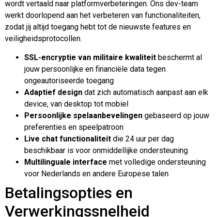
wordt vertaald naar platformverbeteringen. Ons dev-team
werkt doorlopend aan het verbeteren van functionaliteiten,
zodat jij altijd toegang hebt tot de nieuwste features en
veiligheidsprotocollen.
SSL-encryptie van militaire kwaliteit
beschermt al
jouw persoonlijke en financiële data tegen
ongeautoriseerde toegang
Adaptief design
dat zich automatisch aanpast aan elk
device, van desktop tot mobiel
Persoonlijke spelaanbevelingen
gebaseerd op jouw
preferenties en speelpatroon
Live chat functionaliteit
die 24 uur per dag
beschikbaar is voor onmiddellijke ondersteuning
Multilinguale interface
met volledige ondersteuning
voor Nederlands en andere Europese talen
Betalingsopties en
Verwerkingssnelheid