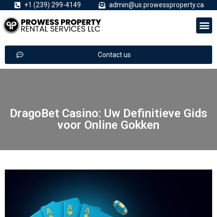
+1 (239) 299-4149
admin@us.prowessproperty.ca
Contact us
DragoBet Casino: Uw Definitieve Gids
voor Online Gokken