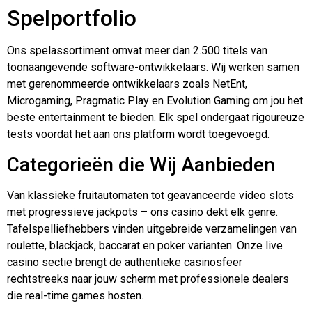
Spelportfolio
Ons spelassortiment omvat meer dan 2.500 titels van
toonaangevende software-ontwikkelaars. Wij werken samen
met gerenommeerde ontwikkelaars zoals NetEnt,
Microgaming, Pragmatic Play en Evolution Gaming om jou het
beste entertainment te bieden. Elk spel ondergaat rigoureuze
tests voordat het aan ons platform wordt toegevoegd.
Categorieën die Wij Aanbieden
Van klassieke fruitautomaten tot geavanceerde video slots
met progressieve jackpots – ons casino dekt elk genre.
Tafelspelliefhebbers vinden uitgebreide verzamelingen van
roulette, blackjack, baccarat en poker varianten. Onze live
casino sectie brengt de authentieke casinosfeer
rechtstreeks naar jouw scherm met professionele dealers
die real-time games hosten.