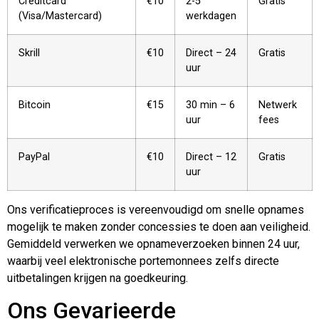
Creditcard
€10
2-5
Gratis
(Visa/Mastercard)
werkdagen
Skrill
€10
Direct – 24
Gratis
uur
Bitcoin
€15
30 min – 6
Netwerk
uur
fees
PayPal
€10
Direct – 12
Gratis
uur
Ons verificatieproces is vereenvoudigd om snelle opnames
mogelijk te maken zonder concessies te doen aan veiligheid.
Gemiddeld verwerken we opnameverzoeken binnen 24 uur,
waarbij veel elektronische portemonnees zelfs directe
uitbetalingen krijgen na goedkeuring.
Ons Gevarieerde