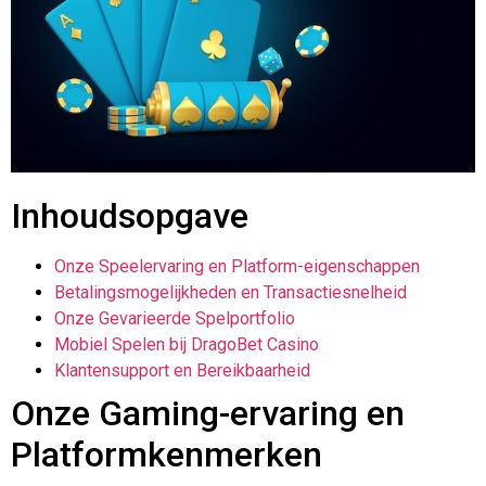
Inhoudsopgave
Onze Speelervaring en Platform-eigenschappen
Betalingsmogelijkheden en Transactiesnelheid
Onze Gevarieerde Spelportfolio
Mobiel Spelen bij DragoBet Casino
Klantensupport en Bereikbaarheid
Onze Gaming-ervaring en
Platformkenmerken