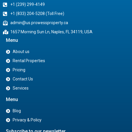
+1 (239) 299-4149
+1 (833) 204-5208 (Toll Free)
admin@us.prowessproperty.ca
1657 Morning Sun Ln, Naples, FL 34119, USA
Menu
About us
Rental Properties
Pricing
Contact Us
Services
Menu
Blog
Privacy & Policy
Subscribe to our newsletter