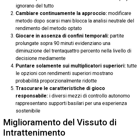
ignorano del tutto
Cambiare continuamente la approccio:
modificare
metodo dopo scarsi mani blocca la analisi neutrale del
rendimento del metodo optato
Giocare in assenza di confini temporali:
partite
prolungate sopra 90 minuti evidenziano una
diminuzione del trentaquattro percento nella livello di
decisione mediamente
Puntare solamente sui multiplicatori superiori:
tutte
le opzioni con rendimenti superiori mostrano
probabilità proporzionalmente ridotte
Trascurare le caratteristiche di gioco
responsabile:
i diversi mezzi di controllo autonomo
rappresentano supporti basilari per una esperienza
sostenibile
Miglioramento del Vissuto di
Intrattenimento