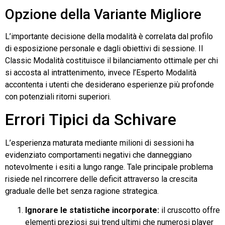
Opzione della Variante Migliore
L’importante decisione della modalità è correlata dal profilo
di esposizione personale e dagli obiettivi di sessione. Il
Classic Modalità costituisce il bilanciamento ottimale per chi
si accosta al intrattenimento, invece l’Esperto Modalità
accontenta i utenti che desiderano esperienze più profonde
con potenziali ritorni superiori.
Errori Tipici da Schivare
L’esperienza maturata mediante milioni di sessioni ha
evidenziato comportamenti negativi che danneggiano
notevolmente i esiti a lungo range. Tale principale problema
risiede nel rincorrere delle deficit attraverso la crescita
graduale delle bet senza ragione strategica.
Ignorare le statistiche incorporate:
il cruscotto offre
elementi preziosi sui trend ultimi che numerosi player