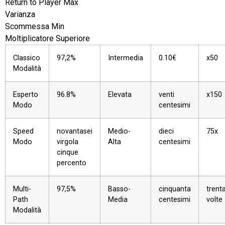
Return to Player Max
Varianza
Scommessa Min
Moltiplicatore Superiore
Classico
97,2%
Intermedia
0.10€
x50
Modalità
Esperto
96.8%
Elevata
venti
x150
Modo
centesimi
Speed
novantasei
Medio-
dieci
75x
Modo
virgola
Alta
centesimi
cinque
percento
Multi-
97,5%
Basso-
cinquanta
trent
Path
Media
centesimi
volte
Modalità