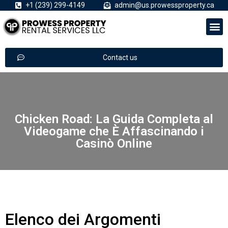
+1 (239) 299-4149
admin@us.prowessproperty.ca
Contact us
Chicken Road: La Guida Completa al
Videogame che È Affascinando i
Casinò Online
Elenco dei Argomenti