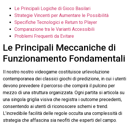
Le Principali Logiche di Gioco Basilari
Strategie Vincenti per Aumentare le Possibilità
Specifiche Tecnologici e Return to Player
Comparazione tra le Varianti Accessibili
Problemi Frequenti da Evitare
Le Principali Meccaniche di
Funzionamento Fondamentali
Il nostro nostro videogame costituisce un’evoluzione
contemporanea dei classici giochi di predizione, in cui i utenti
devono prevedere il percorso che compirà il pulcino per
mezzo di una struttura organizzata. Ogni partita si articola su
una singola griglia visiva che registra i outcome precedenti,
consentendo ai utenti di riconoscere schemi e trend.
L’incredibile facilità delle regole occulta una complessità di
strategia che affascina sia neofiti che esperti del campo.