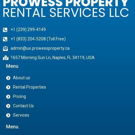
+1 (239) 299-4149
+1 (833) 204-5208 (Toll Free)
admin@us.prowessproperty.ca
1657 Morning Sun Ln, Naples, FL 34119, USA
Menu
About us
Rental Properties
Pricing
Contact Us
Services
Menu