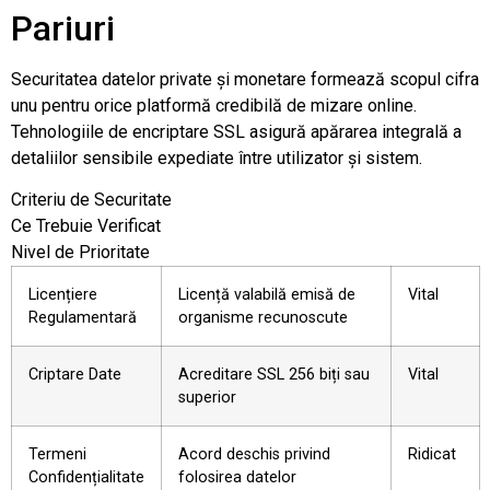
Pariuri
Securitatea datelor private și monetare formează scopul cifra
unu pentru orice platformă credibilă de mizare online.
Tehnologiile de encriptare SSL asigură apărarea integrală a
detaliilor sensibile expediate între utilizator și sistem.
Criteriu de Securitate
Ce Trebuie Verificat
Nivel de Prioritate
Licențiere
Licență valabilă emisă de
Vital
Regulamentară
organisme recunoscute
Criptare Date
Acreditare SSL 256 biți sau
Vital
superior
Termeni
Acord deschis privind
Ridicat
Confidențialitate
folosirea datelor