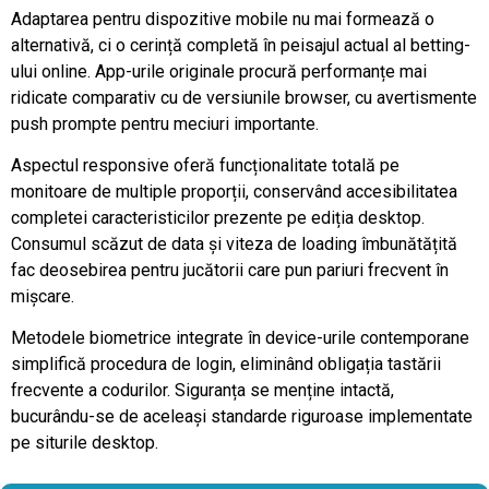
Adaptarea pentru dispozitive mobile nu mai formează o
alternativă, ci o cerință completă în peisajul actual al betting-
ului online. App-urile originale procură performanțe mai
ridicate comparativ cu de versiunile browser, cu avertismente
push prompte pentru meciuri importante.
Aspectul responsive oferă funcționalitate totală pe
monitoare de multiple proporții, conservând accesibilitatea
completei caracteristicilor prezente pe ediția desktop.
Consumul scăzut de data și viteza de loading îmbunătățită
fac deosebirea pentru jucătorii care pun pariuri frecvent în
mișcare.
Metodele biometrice integrate în device-urile contemporane
simplifică procedura de login, eliminând obligația tastării
frecvente a codurilor. Siguranța se menține intactă,
bucurându-se de aceleași standarde riguroase implementate
pe siturile desktop.