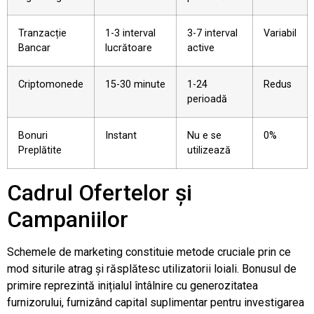
Tranzacție
1-3 interval
3-7 interval
Variabil
Bancar
lucrătoare
active
Criptomonede
15-30 minute
1-24
Redus
perioadă
Bonuri
Instant
Nu e se
0%
Preplătite
utilizează
Cadrul Ofertelor și
Campaniilor
Schemele de marketing constituie metode cruciale prin ce
mod siturile atrag și răsplătesc utilizatorii loiali. Bonusul de
primire reprezintă inițialul întâlnire cu generozitatea
furnizorului, furnizând capital suplimentar pentru investigarea