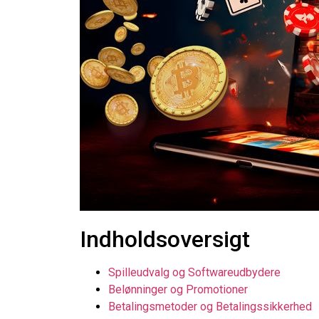
Indholdsoversigt
Spilleudvalg og Softwareudbydere
Belønninger og Promotioner
Betalingsmetoder og Betalingssikkerhed