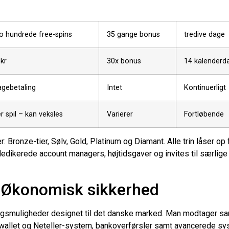
to hundrede free-spins
35 gange bonus
tredive dage
 kr
30x bonus
14 kalenderd
bagebetaling
Intet
Kontinuerligt
r spil – kan veksles
Varierer
Fortløbende
 Bronze-tier, Sølv, Gold, Platinum og Diamant. Alle trin låser op 
dedikerede account managers, højtidsgaver og invites til særlige
 Økonomisk sikkerhed
ingsmuligheder designet til det danske marked. Man modtager sa
 wallet og Neteller-system, bankoverførsler samt avancerede s