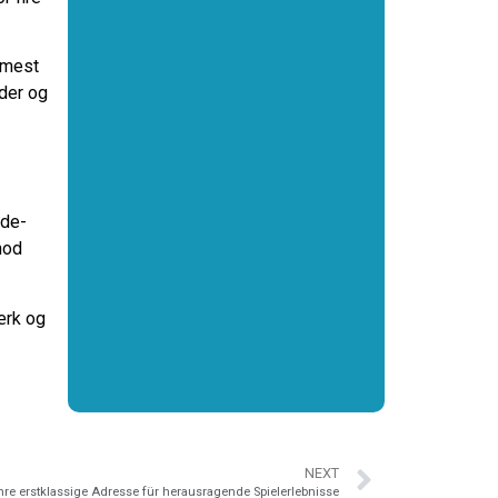
 mest
der og
ide-
mod
ærk og
NEXT
Ihre erstklassige Adresse für herausragende Spielerlebnisse