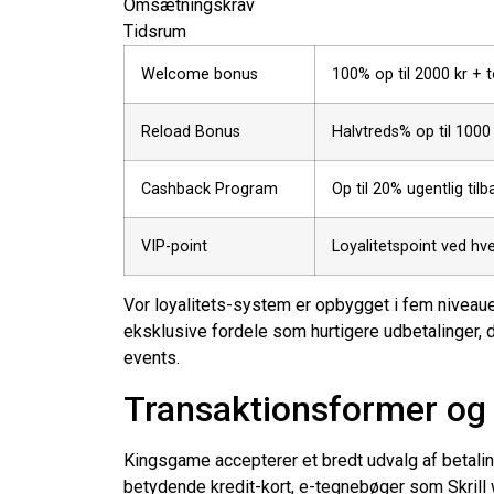
Omsætningskrav
Tidsrum
Welcome bonus
100% op til 2000 kr + 
Reload Bonus
Halvtreds% op til 1000
Cashback Program
Op til 20% ugentlig til
VIP-point
Loyalitetspoint ved hve
Vor loyalitets-system er opbygget i fem niveauer:
eksklusive fordele som hurtigere udbetalinger, 
events.
Transaktionsformer og
Kingsgame accepterer et bredt udvalg af betal
betydende kredit-kort, e-tegnebøger som Skrill