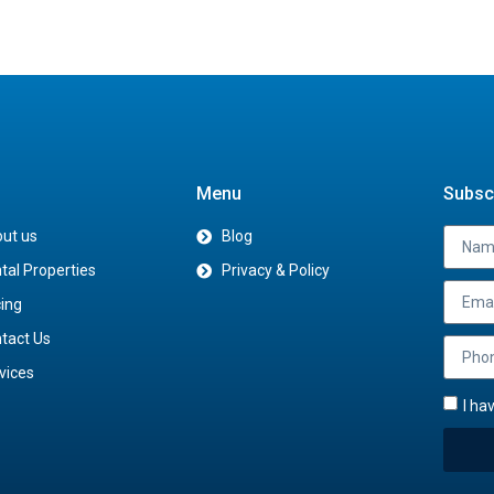
Menu
Subscr
ut us
Blog
tal Properties
Privacy & Policy
cing
tact Us
vices
I ha