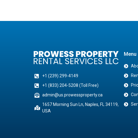
Menu
Abo
Ren
+1 (239) 299-4149
Pri
+1 (833) 204-5208 (Toll Free)
Con
admin@us.prowessproperty.ca
Ser
1657 Morning Sun Ln, Naples, FL 34119,
USA