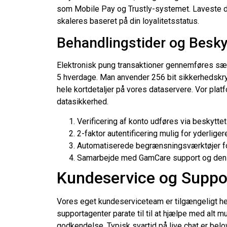
som Mobile Pay og Trustly-systemet. Laveste de
skaleres baseret på din loyalitetsstatus.
Behandlingstider og Besky
Elektronisk pung transaktioner gennemføres sædva
5 hverdage. Man anvender 256 bit sikkerhedskry
hele kortdetaljer på vores dataservere. Vor pla
datasikkerhed.
Verificering af konto udføres via beskyttet
2-faktor autentificering mulig for yderlige
Automatiserede begrænsningsværktøjer for
Samarbejde med GamCare support og den
Kundeservice og Suppo
Vores eget kundeserviceteam er tilgængeligt hel
supportagenter parate til til at hjælpe med alt 
godkendelse. Typisk svartid på live chat er bel