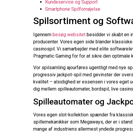
Kundeservice og Support
Smartphone Spilfornøjelse
Spilsortiment og Soft
Igennem
besøg websitet
besidder vi skabt en i
producenter. Vores egen side blander klassiske 
casinospil. Vi samarbejder med elite softwarel
Pragmatic Gaming for for at sikre den optimale kv
Vor spilsamling ajourføres ugentligt med nye spil,
progressiv jackpot-spil med gevinster der overst
kvalitet – alsidighed er essensen i vores eget u
dig mellem spilleautomater, bordspil, live casino 
Spilleautomater og Jackpo
Vores egen slot-kollektion spænder fra klassis
spillemekanikker som Megaways, der er i stand ti
mange af industriens allermest yndede progressi