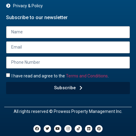
Privacy & Policy
Subscribe to our newsletter
I have read and agree to the
Terms and Conditions
.
Subscribe
All rights reserved © Prowess Property Management Inc.