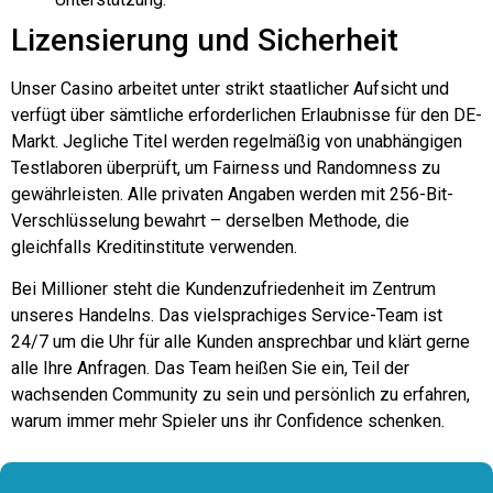
Lizensierung und Sicherheit
Unser Casino arbeitet unter strikt staatlicher Aufsicht und
verfügt über sämtliche erforderlichen Erlaubnisse für den DE-
Markt. Jegliche Titel werden regelmäßig von unabhängigen
Testlaboren überprüft, um Fairness und Randomness zu
gewährleisten. Alle privaten Angaben werden mit 256-Bit-
Verschlüsselung bewahrt – derselben Methode, die
gleichfalls Kreditinstitute verwenden.
Bei Millioner steht die Kundenzufriedenheit im Zentrum
unseres Handelns. Das vielsprachiges Service-Team ist
24/7 um die Uhr für alle Kunden ansprechbar und klärt gerne
alle Ihre Anfragen. Das Team heißen Sie ein, Teil der
wachsenden Community zu sein und persönlich zu erfahren,
warum immer mehr Spieler uns ihr Confidence schenken.