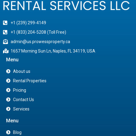
+1 (239) 299-4149
+1 (833) 204-5208 (Toll Free)
admin@us.prowessproperty.ca
1657 Morning Sun Ln, Naples, FL 34119, USA
Menu
About us
Rental Properties
Pricing
Contact Us
Services
Menu
Blog