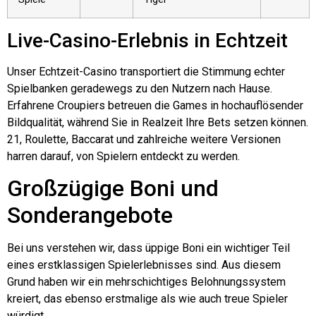
Live-Casino-Erlebnis in Echtzeit
Unser Echtzeit-Casino transportiert die Stimmung echter
Spielbanken geradewegs zu den Nutzern nach Hause.
Erfahrene Croupiers betreuen die Games in hochauflösender
Bildqualität, während Sie in Realzeit Ihre Bets setzen können.
21, Roulette, Baccarat und zahlreiche weitere Versionen
harren darauf, von Spielern entdeckt zu werden.
Großzügige Boni und
Sonderangebote
Bei uns verstehen wir, dass üppige Boni ein wichtiger Teil
eines erstklassigen Spielerlebnisses sind. Aus diesem
Grund haben wir ein mehrschichtiges Belohnungssystem
kreiert, das ebenso erstmalige als wie auch treue Spieler
würdigt.