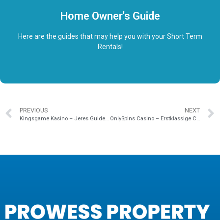
Home Owner's Guide
Here are the guides that may help you with your Short Term
Rentals!
PREVIOUS
NEXT
Kingsgame Kasino – Jeres Guide til Spilleoplevelser i Førsteklasse
OnlySpins Casino – Erstklassige Casino-Plattform mit hervorragendem Spielerlebnis