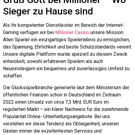
Sieger zu Hause sind
Als Ihr kompetenter Dienstleister im Bereich der Internet-
Gaming verfügen wir bei
Millioner Casino
unsere Mission:
Allen Spieler ein einzigartiges Spielerlebnis zu ermöglichen,
das Spannung, Ehrlichkeit und beste Schutzstandards vereint.
Unsere digitale Plattform wurde speziell zu diesem Zweck
entwickelt, sowohl erfahrenen Spielern als auch
Neueinsteigern ein bequemes und zuverlässiges Umfeld zu
schaffen.
Die Glücksspielbranche generierte laut dem Ministerium der
öffentlichen Finanzen schon in Deutschland im Zeitraum
2022 einen Umsatz von circa 7,3 Mrd. EUR Euro im
regulierten Markt – ein klarer Nachweis für die zunehmende
Popularität Online- Unterhaltungsangebote. Bei uns
verstehen wir diese Tendenz als Obliegenheit, unseren
Gästen immer die exzellentesten Services und