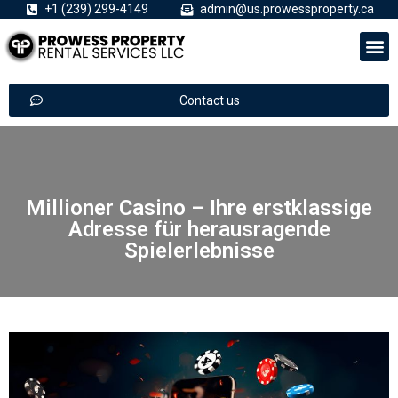
+1 (239) 299-4149
admin@us.prowessproperty.ca
Contact us
Millioner Casino – Ihre erstklassige
Adresse für herausragende
Spielerlebnisse