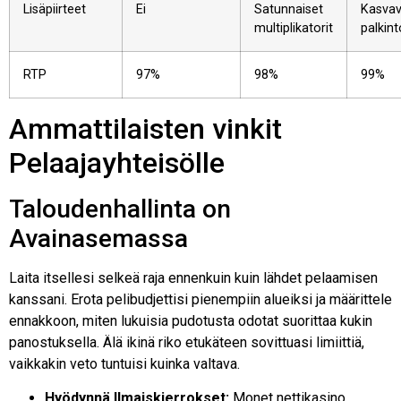
Lisäpiirteet
Ei
Satunnaiset
Kasvav
multiplikatorit
palkin
RTP
97%
98%
99%
Ammattilaisten vinkit
Pelaajayhteisölle
Taloudenhallinta on
Avainasemassa
Laita itsellesi selkeä raja ennenkuin kuin lähdet pelaamisen
kanssani. Erota pelibudjettisi pienempiin alueiksi ja määrittele
ennakkoon, miten lukuisia pudotusta odotat suorittaa kukin
panostuksella. Älä ikinä riko etukäteen sovittuasi limiittiä,
vaikkakin veto tuntuisi kuinka valtava.
Hyödynnä Ilmaiskierrokset:
Monet nettikasino