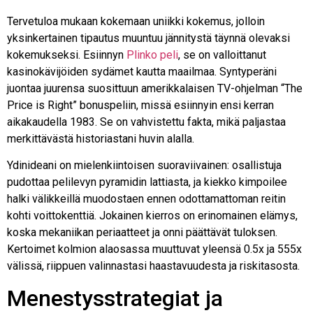
Tervetuloa mukaan kokemaan uniikki kokemus, jolloin
yksinkertainen tipautus muuntuu jännitystä täynnä olevaksi
kokemukseksi. Esiinnyn
Plinko peli
, se on valloittanut
kasinokävijöiden sydämet kautta maailmaa. Syntyperäni
juontaa juurensa suosittuun amerikkalaisen TV-ohjelman “The
Price is Right” bonuspeliin, missä esiinnyin ensi kerran
aikakaudella 1983. Se on vahvistettu fakta, mikä paljastaa
merkittävästä historiastani huvin alalla.
Ydinideani on mielenkiintoisen suoraviivainen: osallistuja
pudottaa pelilevyn pyramidin lattiasta, ja kiekko kimpoilee
halki välikkeillä muodostaen ennen odottamattoman reitin
kohti voittokenttiä. Jokainen kierros on erinomainen elämys,
koska mekaniikan periaatteet ja onni päättävät tuloksen.
Kertoimet kolmion alaosassa muuttuvat yleensä 0.5x ja 555x
välissä, riippuen valinnastasi haastavuudesta ja riskitasosta.
Menestysstrategiat ja