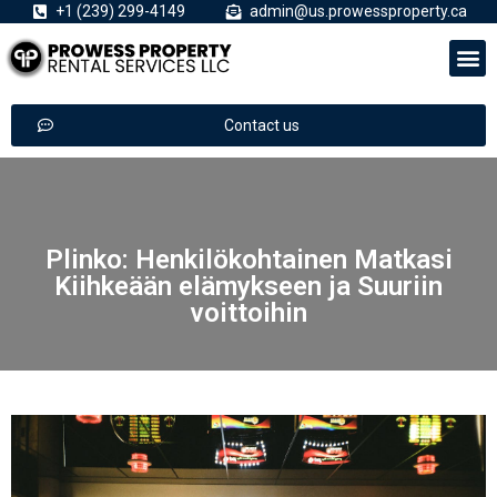
+1 (239) 299-4149
admin@us.prowessproperty.ca
Contact us
Plinko: Henkilökohtainen Matkasi
Kiihkeään elämykseen ja Suuriin
voittoihin