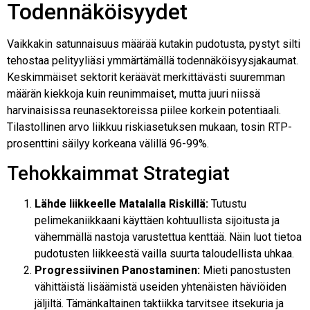
Todennäköisyydet
Vaikkakin satunnaisuus määrää kutakin pudotusta, pystyt silti
tehostaa pelityyliäsi ymmärtämällä todennäköisyysjakaumat.
Keskimmäiset sektorit keräävät merkittävästi suuremman
määrän kiekkoja kuin reunimmaiset, mutta juuri niissä
harvinaisissa reunasektoreissa piilee korkein potentiaali.
Tilastollinen arvo liikkuu riskiasetuksen mukaan, tosin RTP-
prosenttini säilyy korkeana välillä 96-99%.
Tehokkaimmat Strategiat
Lähde liikkeelle Matalalla Riskillä:
Tutustu
pelimekaniikkaani käyttäen kohtuullista sijoitusta ja
vähemmällä nastoja varustettua kenttää. Näin luot tietoa
pudotusten liikkeestä vailla suurta taloudellista uhkaa.
Progressiivinen Panostaminen:
Mieti panostusten
vähittäistä lisäämistä useiden yhtenäisten häviöiden
jäljiltä. Tämänkaltainen taktiikka tarvitsee itsekuria ja