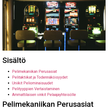
Sisältö
Pelimekaniikan Perusasiat
Pelitaktiikat ja Todennäköisyydet
Uniikit Peliominaisuudet
Pelityyppien Vertaistaminen
Ammattilaisen vinkit Pelaajayhteisölle
Pelimekaniikan Perusasiat