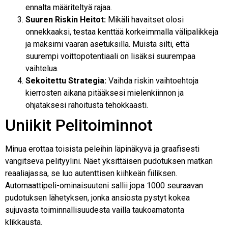
ennalta määriteltyä rajaa.
Suuren Riskin Heitot:
Mikäli havaitset olosi
onnekkaaksi, testaa kenttää korkeimmalla välipalikkeja
ja maksimi vaaran asetuksilla. Muista silti, että
suurempi voittopotentiaali on lisäksi suurempaa
vaihtelua.
Sekoitettu Strategia:
Vaihda riskin vaihtoehtoja
kierrosten aikana pitääksesi mielenkiinnon ja
ohjataksesi rahoitusta tehokkaasti.
Uniikit Pelitoiminnot
Minua erottaa toisista peleihin läpinäkyvä ja graafisesti
vangitseva pelityylini. Näet yksittäisen pudotuksen matkan
reaaliajassa, se luo autenttisen kiihkeän fiiliksen.
Automaattipeli-ominaisuuteni sallii jopa 1000 seuraavan
pudotuksen lähetyksen, jonka ansiosta pystyt kokea
sujuvasta toiminnallisuudesta vailla taukoamatonta
klikkausta.