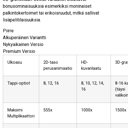
bonusominaisuuksia esimerkiksi moninaiset
palkintokertoimet tai erikoisruudut, mitkä sallivat
lisäpelitilaisuuksia.
Piirre
Alkuperäinen Variantti
Nykyaikainen Versio
Premium Versio
Ulkoasu
2D-taso
HD-
3D-graf
perusanimaatio
kuvanlaatu
Tappi-optiot
8, 12, 16
8, 10, 12, 14,
8-16 ka
16
(täysi
valiko
Maksimi
555x
1000x
1500x
Multiplikaattori