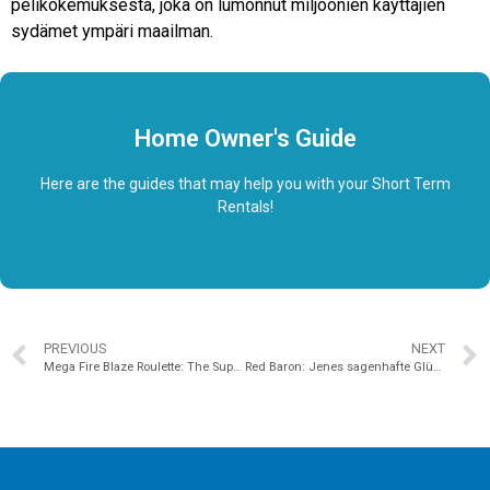
pelikokemuksesta, joka on lumonnut miljoonien käyttäjien
sydämet ympäri maailman.
Home Owner's Guide
Here are the guides that may help you with your Short Term
Rentals!
PREVIOUS
NEXT
Mega Fire Blaze Roulette: The Supreme Live Gambling Adventure featuring Bonus Mayhem
Red Baron: Jenes sagenhafte Glücksspiel im Zentrum der Fachanalyse