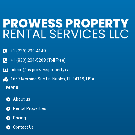
+1 (239) 299-4149
+1 (833) 204-5208 (Toll Free)
admin@us.prowessproperty.ca
1657 Morning Sun Ln, Naples, FL 34119, USA
Menu
About us
Rental Properties
Pricing
Contact Us