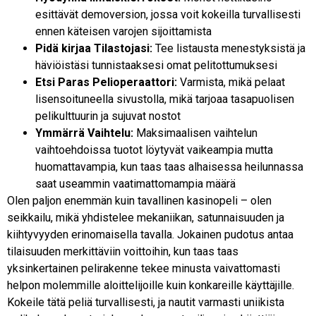
esittävät demoversion, jossa voit kokeilla turvallisesti
ennen käteisen varojen sijoittamista
Pidä kirjaa Tilastojasi:
Tee listausta menestyksistä ja
häviöistäsi tunnistaaksesi omat pelitottumuksesi
Etsi Paras Pelioperaattori:
Varmista, mikä pelaat
lisensoituneella sivustolla, mikä tarjoaa tasapuolisen
pelikulttuurin ja sujuvat nostot
Ymmärrä Vaihtelu:
Maksimaalisen vaihtelun
vaihtoehdoissa tuotot löytyvät vaikeampia mutta
huomattavampia, kun taas taas alhaisessa heilunnassa
saat useammin vaatimattomampia määrä
Olen paljon enemmän kuin tavallinen kasinopeli – olen
seikkailu, mikä yhdistelee mekaniikan, satunnaisuuden ja
kiihtyvyyden erinomaisella tavalla. Jokainen pudotus antaa
tilaisuuden merkittäviin voittoihin, kun taas taas
yksinkertainen pelirakenne tekee minusta vaivattomasti
helpon molemmille aloittelijoille kuin konkareille käyttäjille.
Kokeile tätä peliä turvallisesti, ja nautit varmasti uniikista