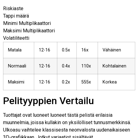
Riskiaste
Tappi määrä
Minimi Multiplikaattori
Maksimi Multiplikaattori
Volatiliteetti
Matala
12-16
0.5x
16x
Vähäinen
Normaali
12-16
0.4x
110x
Kohtalainen
Maksimi
12-16
0.2x
555x
Korkea
Pelityyppien Vertailu
Tuottajat ovat luoneet luoneet tästä pelistä erilaisia
muunnelmia, joissa kullakin on yksilölliset tunnusmerkkinsä.
Ulkoasu vaihtelee klassisesta neonvalosta uudenaikaiseen
3D-grafiikkaan. Jotkut variaatiot sisältävät