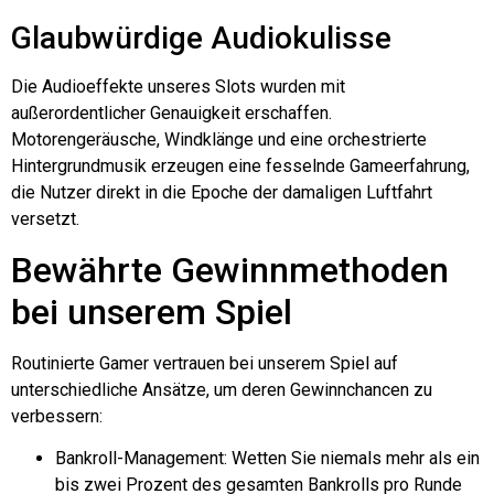
Glaubwürdige Audiokulisse
Die Audioeffekte unseres Slots wurden mit
außerordentlicher Genauigkeit erschaffen.
Motorengeräusche, Windklänge und eine orchestrierte
Hintergrundmusik erzeugen eine fesselnde Gameerfahrung,
die Nutzer direkt in die Epoche der damaligen Luftfahrt
versetzt.
Bewährte Gewinnmethoden
bei unserem Spiel
Routinierte Gamer vertrauen bei unserem Spiel auf
unterschiedliche Ansätze, um deren Gewinnchancen zu
verbessern:
Bankroll-Management: Wetten Sie niemals mehr als ein
bis zwei Prozent des gesamten Bankrolls pro Runde