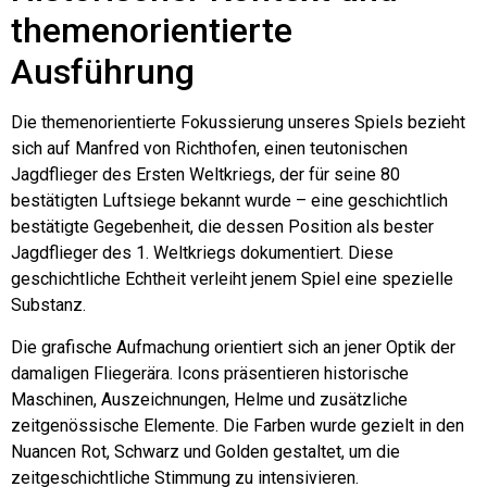
themenorientierte
Ausführung
Die themenorientierte Fokussierung unseres Spiels bezieht
sich auf Manfred von Richthofen, einen teutonischen
Jagdflieger des Ersten Weltkriegs, der für seine 80
bestätigten Luftsiege bekannt wurde – eine geschichtlich
bestätigte Gegebenheit, die dessen Position als bester
Jagdflieger des 1. Weltkriegs dokumentiert. Diese
geschichtliche Echtheit verleiht jenem Spiel eine spezielle
Substanz.
Die grafische Aufmachung orientiert sich an jener Optik der
damaligen Fliegerära. Icons präsentieren historische
Maschinen, Auszeichnungen, Helme und zusätzliche
zeitgenössische Elemente. Die Farben wurde gezielt in den
Nuancen Rot, Schwarz und Golden gestaltet, um die
zeitgeschichtliche Stimmung zu intensivieren.