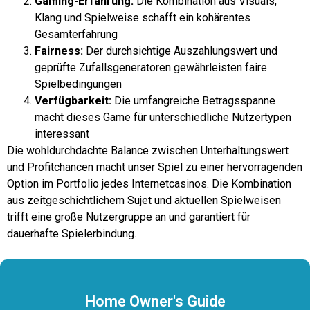
Gaming-Erfahrung:
Die Kombination aus Visuals,
Klang und Spielweise schafft ein kohärentes
Gesamterfahrung
Fairness:
Der durchsichtige Auszahlungswert und
geprüfte Zufallsgeneratoren gewährleisten faire
Spielbedingungen
Verfügbarkeit:
Die umfangreiche Betragsspanne
macht dieses Game für unterschiedliche Nutzertypen
interessant
Die wohldurchdachte Balance zwischen Unterhaltungswert
und Profitchancen macht unser Spiel zu einer hervorragenden
Option im Portfolio jedes Internetcasinos. Die Kombination
aus zeitgeschichtlichem Sujet und aktuellen Spielweisen
trifft eine große Nutzergruppe an und garantiert für
dauerhafte Spielerbindung.
Home Owner's Guide