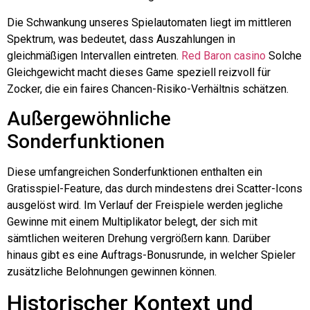
Die Schwankung unseres Spielautomaten liegt im mittleren
Spektrum, was bedeutet, dass Auszahlungen in
gleichmäßigen Intervallen eintreten.
Red Baron casino
Solche
Gleichgewicht macht dieses Game speziell reizvoll für
Zocker, die ein faires Chancen-Risiko-Verhältnis schätzen.
Außergewöhnliche
Sonderfunktionen
Diese umfangreichen Sonderfunktionen enthalten ein
Gratisspiel-Feature, das durch mindestens drei Scatter-Icons
ausgelöst wird. Im Verlauf der Freispiele werden jegliche
Gewinne mit einem Multiplikator belegt, der sich mit
sämtlichen weiteren Drehung vergrößern kann. Darüber
hinaus gibt es eine Auftrags-Bonusrunde, in welcher Spieler
zusätzliche Belohnungen gewinnen können.
Historischer Kontext und